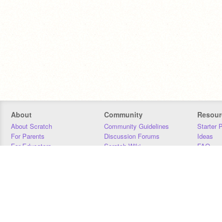
About
Community
Resour
About Scratch
Community Guidelines
Starter 
For Parents
Discussion Forums
Ideas
For Educators
Scratch Wiki
FAQ
For Developers
Statistics
Downloa
Our Team
Contact
Donors
Jobs
Donate