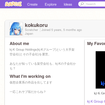
Create
Explore
Ideas
kokukoru
Scratcher
Joined
5 years, 5 months
ago
Japan
About me
My Favor
kj-K Group Holdings(kj-Kグループ)という大手架
空会社(とその子会社)を運営。
あなたが知っている架空会社も、kj-Kの子会社か
も？
What I'm working on
仮想企業系の作品を出してます
一応これサブ垢だからね？