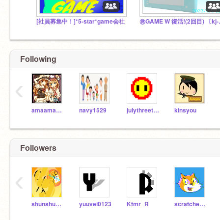
[社員募集中！]*5-star*game会社
㊗︎GAME W 
Following
‹
amaamachan
navy1529
julythreethrty
kinsyou
Followers
‹
shunshun555
yuuvei0123
Ktmr_R
scratcher20211511