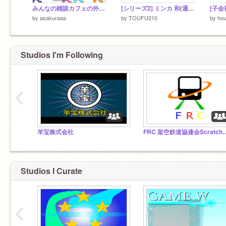
みんなの雑談カフェの外観(だと思う)
[シリーズ2] ミンカ 和(通貨) - デザイン
by
asakuraaa
by
TOUFU210
by
hou
Studios I'm Following
‹
羊宝株式会社
FRC 架空鉄道協連会
Studios I Curate
‹