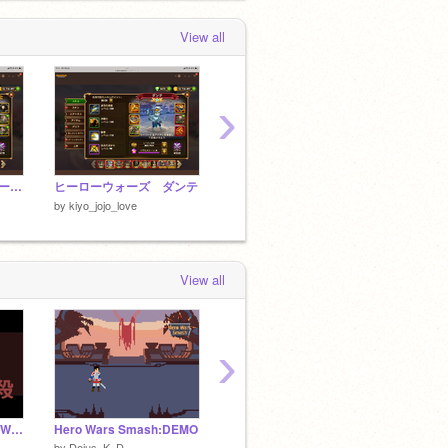
View all
›
ヒーローウォーズ ルーファス
ヒーローウォーズ ダンテ
ヒーローウォーズ アミラ
by
kiyo_jojo_love
by
kiyo_jojo_love
by
kiyo_
View all
›
プロトディスコ×Hero Wars
Hero Wars Smash:DEMO
ヒーローウォーズ
ベース
by
Deius_K_D
by
usamuraigenki
by
Stic