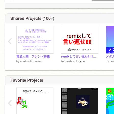
て。
【緊急】自分のフォロワー数日本ランキング
1000位以内に達成!!!!
Shared Projects (100+)
‹
電波人間 フレンド募集
remixして言い返せ‼️‼️1弾 すっきりする会話 remix
メダカ
by
umeboshi_ramen
by
umeboshi_ramen
by
um
Favorite Projects
‹