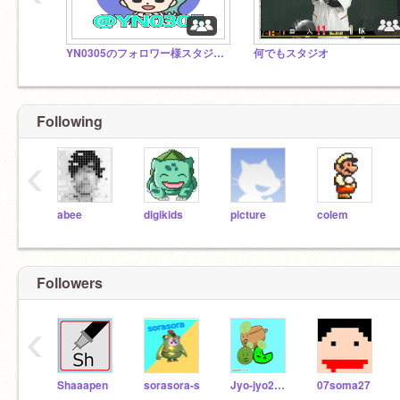
YN0305のフォロワー様スタジオ！Follower Studio!
何でもスタジオ
Following
‹
abee
digikids
picture
colem
Followers
‹
Shaaapen
sorasora-s
Jyo-jyo2337
07soma27