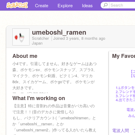
Create
Explore
Ideas
umeboshi_ramen
Scratcher
Joined
3 years, 8 months
ago
Japan
About me
My Favor
小4です。引退してません。好きなゲームはあつ
森、ポケモンsv、ポケモンスナップ、スプラ3、
マイクラ、ポケモン剣盾、ピクミン4、マリカ
8dx、スイカゲーム、ポケgoです。 ポケモンが
大好きです。
フォロバ◯(99.99%)
What I'm working on
スパム◯
宣言◯
【注意】特に音割れの作品は音量がバカ高いの
お願い
で注意！！(音のデカさに覚悟しろ)
https://scratch.mit.edu/studios/35135617
もし、パクリアカウント(「umeboshiramen」と
スタジオで「入れて」とコメントしてほしい
か「umeboshi__ramen」とか
コメントしたら入れてあげる
「umeboshi_ramen2」)作ってる人がいたら教え
電波人間 