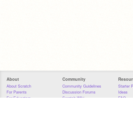
About
Community
Resour
About Scratch
Community Guidelines
Starter 
For Parents
Discussion Forums
Ideas
For Educators
Scratch Wiki
FAQ
For Developers
Statistics
Downloa
Our Team
Contact
Donors
Jobs
Donate