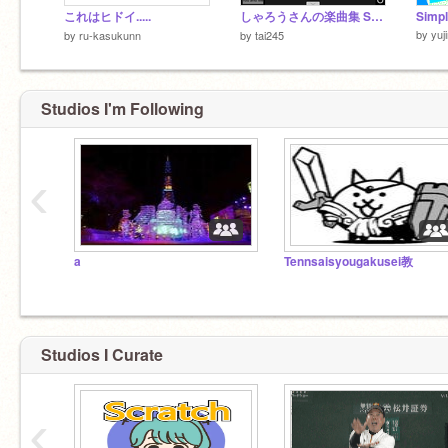
これはヒドイ.....
しゃろうさんの楽曲集 Sharou's Music collection
Simpl
by
yuj
by
ru-kasukunn
by
tai245
Studios I'm Following
‹
a
Tennsaisyougakusei教
Studios I Curate
‹