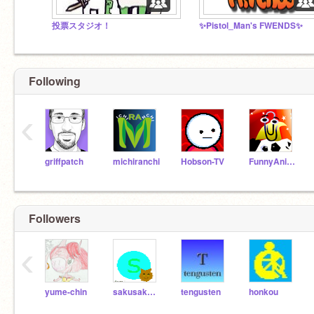
投票スタジオ！
✨Pistol_Man's FWENDS✨
Following
‹
griffpatch
michiranchi
Hobson-TV
FunnyAnimatorJimTV
Followers
‹
yume-chin
sakusakukki
tengusten
honkou