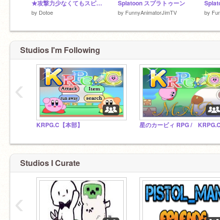
★攻撃力少なくてもスピードで余裕です２★ ベータ
Splatoon スプラトゥーン
Spla
by
Dotoe
by
FunnyAnimatorJimTV
by
Fu
Studios I'm Following
‹
KRPG.C【本部】
Studios I Curate
‹