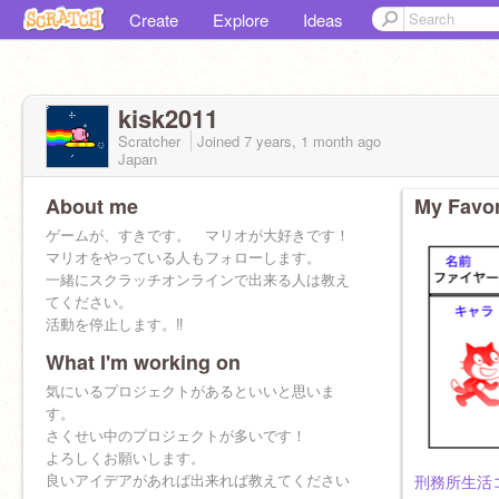
Create
Explore
Ideas
kisk2011
Scratcher
Joined
7 years, 1 month
ago
Japan
About me
My Favor
ゲームが、すきです。 マリオが大好きです！
マリオをやっている人もフォローします。
一緒にスクラッチオンラインで出来る人は教え
てください。
活動を停止します。‼️
What I'm working on
気にいるプロジェクトがあるといいと思いま
す。
さくせい中のプロジェクトが多いです！
よろしくお願いします。
良いアイデアがあれば出来れば教えてください
刑務所生活コ