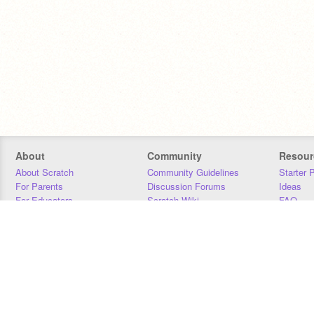
About
Community
Resour
About Scratch
Community Guidelines
Starter 
For Parents
Discussion Forums
Ideas
For Educators
Scratch Wiki
FAQ
For Developers
Statistics
Downloa
Our Team
Contact
Donors
Jobs
Donate