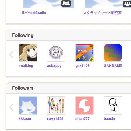
Untitled Studio
スクラッチャーの研究室
Following
‹
mtaiking
askappy
ysk1108
GANDAM5
Followers
‹
kkkooo
navy1529
shun777
bousin