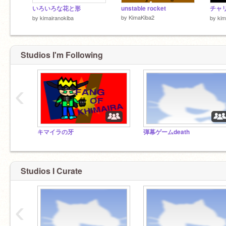
いろいろな花と形
unstable rocket
by
KimaKiba2
by
kimairanokiba
by
kim
Studios I'm Following
‹
キマイラの牙
弾幕ゲームdeath
Studios I Curate
‹