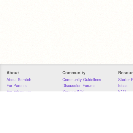
About
Community
Resour
About Scratch
Community Guidelines
Starter 
For Parents
Discussion Forums
Ideas
For Educators
Scratch Wiki
FAQ
For Developers
Statistics
Downloa
Our Team
Contact
Donors
Jobs
Donate