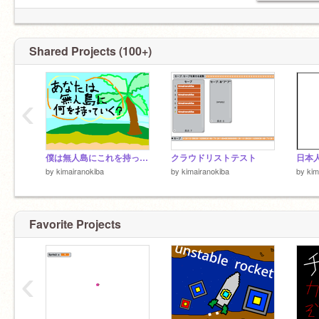
Shared Projects (100+)
‹
僕は無人島にこれを持っていく？
クラウドリストテスト
by
kimairanokiba
by
kimairanokiba
by
kim
Favorite Projects
‹