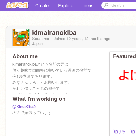
Create
Explore
Ideas
kimairanokiba
Scratcher
Joined
10 years, 12 months
ago
Japan
About me
Featured
kimairanokibaという名前の元は
僕が趣味で自由帳に書いている漫画の名前で
今165巻まであります。
みなさんよろしくお願いします。
それと僕はこっちの都合で
コメントを早く返せなかったり
What I'm working on
何か月か休んだりするかもしれません。
ご了承ください。
@KimaKiba2
僕の好きな食べ物は牛乳です。
の方で頑張っています
特に低温殺菌牛乳が好きです。
あたらめて皆さんよろしくお願いします。
避けろ！避