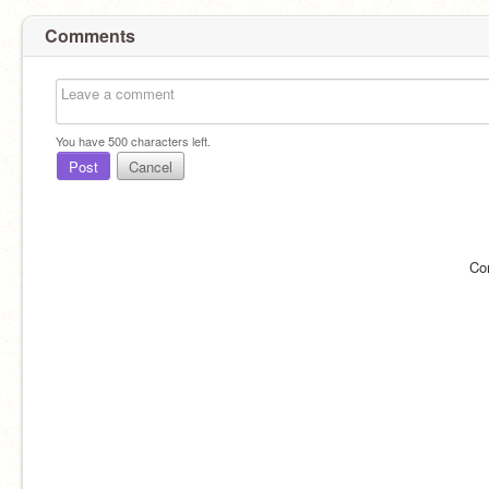
Comments
You have
500
characters left.
Post
Cancel
Co