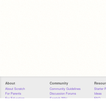
About
Community
Resour
About Scratch
Community Guidelines
Starter 
For Parents
Discussion Forums
Ideas
For Educators
Scratch Wiki
FAQ
For Developers
Statistics
Downloa