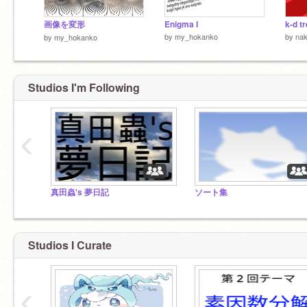
画像を変形
Enigma I
k-d t
by
my_hokanko
by
na
by
my_hokanko
Studios I'm Following
‹
真田蟲's 夢日記
ソート集
Studios I Curate
‹