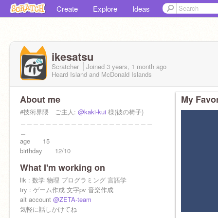
Create
Explore
Ideas
ikesatsu
Scratcher
Joined
3 years, 1 month
ago
Heard Island and McDonald Islands
About me
My Favor
#技術界隈 ご主人:
@kaki-kui
様(彼の椅子)
＿＿＿＿＿＿＿＿＿＿＿＿＿＿＿＿＿＿＿＿＿
＿
age 15
birthday 12/10
What I'm working on
【songs I lov】
xxxx speder2 界隈曲 もちうつね いよわ
lik : 数学 物理 プログラミング 言語学
原口沙輔 フロクロ 電ｷ鯨 バーバパパ
try : ゲーム作成 文字pv 音楽作成
黒うさぎ 青栗鼠 藤井風 ジェイコブコリア
alt account
@ZETA-team
ー 田中秀和
気軽に話しかけてね