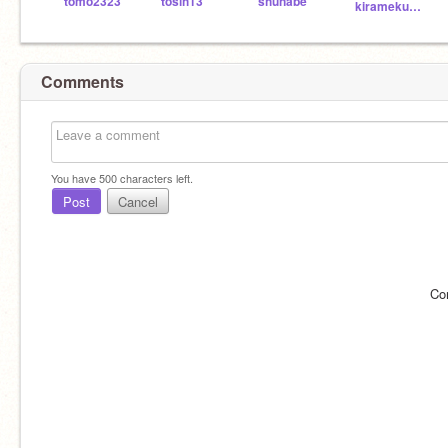
tomo2323
tosih13
shunabe
kirameku26
Comments
You have
500
characters left.
Post
Cancel
Co