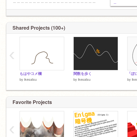
＿＿＿＿＿＿＿＿＿＿＿＿＿＿＿＿＿＿＿＿＿
_
＿
@ixsat
@rnmrn
@-__--___-_-_-_--___-
Shared Projects (100+)
@xx-ikest-xx
@lkesatsu
@iuk-ikak
@ikesub
‹
もはやコメ欄
関数を歩く
「ぽ
by
ikesatsu
by
ikesatsu
by
ike
Favorite Projects
‹