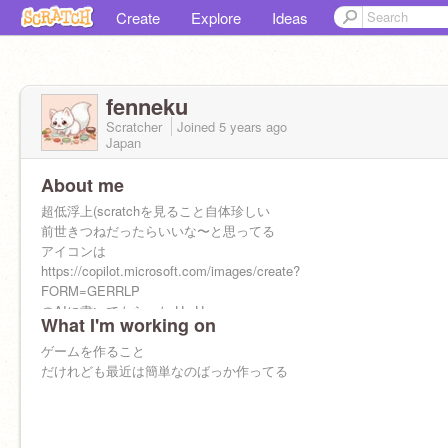
Create
Explore
Ideas
fenneku
Scratcher
Joined
5 years
ago
Japan
About me
超低浮上(scratchを見ること自体珍しい
前世きつねだったらいいな〜と思ってる
アイコンは
https://copilot.microsoft.com/images/create?
FORM=GERRLP
のAIに書いてもらった UmU
What I'm working on
AIすっげぇ
:)
ゲームを作ること
中学生
だけれども最近は簡単なのばっか作ってる
ฅ/ᐠ. ̫ .ᐟ\ฅ