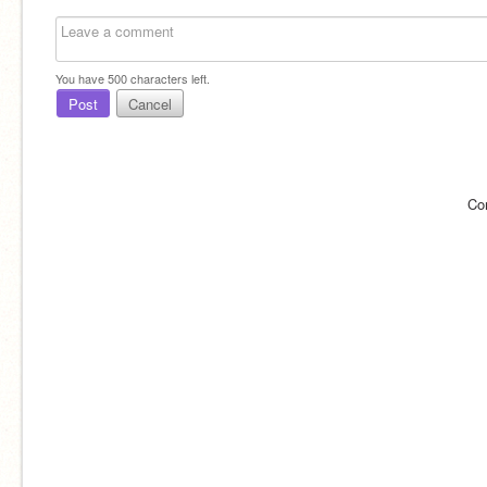
You have
500
characters left.
Post
Cancel
Co