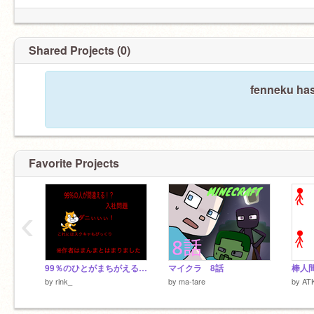
Shared Projects (0)
fenneku has
Favorite Projects
‹
99％のひとがまちがえる！？入社問題
マイクラ 8話
棒人
by
rink_
by
ma-tare
by
AT