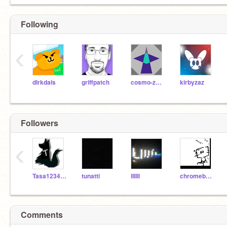
Following
‹
dlrkdals
griffpatch
cosmo-zero
kirbyzaz
Followers
‹
Tasa123456789
tunatti
lIIIIl
chromebookusyoso
Comments