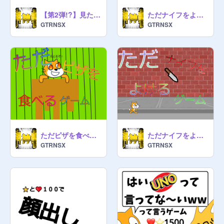
【第2弾!?】見たら必ず押せ 〜最恐の鬼畜ルーレット〜 ver.3.0 remix-2
ただナイフをよけるゲーム レベル2
GTRNSX
GTRNSX
ただピザを食べるゲーム
ただナイフをよけるゲーム
GTRNSX
GTRNSX