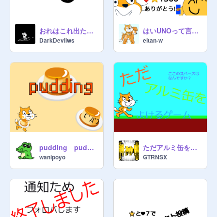
おれはこれ出たよ！！
はいUNOって言ってな～いwwって言うゲーム ~forgot to say UNO~
DarkDevilws
eitan-w
pudding puddingゲーム
ただアルミ缶をよけるゲーム
wanipoyo
GTRNSX