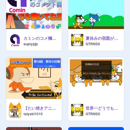
カミンのコメ欄 （なんでも書いてOK）宣伝もOK
夏休みの宿題が終わらない時の対処法
auptypjp
GTRNSX
【たい焼きアニメ】第10話 新年の目標
世界一どうでもいいニュース
taiyaki1010
GTRNSX