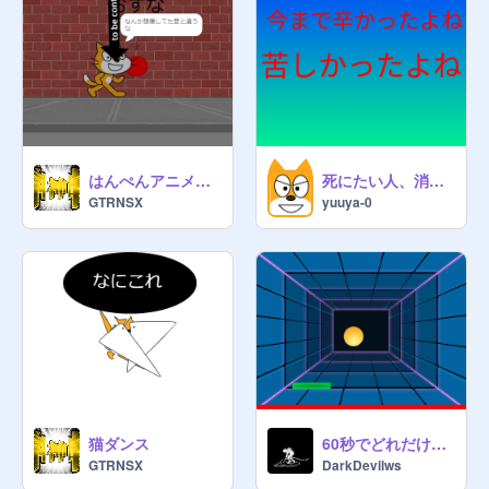
はんぺんアニメ パート10 怪しいボタン
死にたい人、消えたい人へ
GTRNSX
yuuya-0
猫ダンス
60秒でどれだけ跳ねるかな?目指せ100回
GTRNSX
DarkDevilws