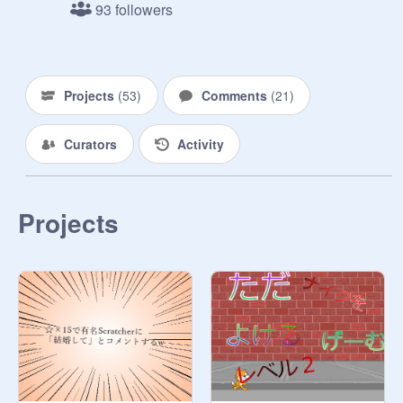
93 followers
関係者様
https://scratch.mit.edu/studios/30
968279/
Projects
自己満足でアニメ作ってるアホです

(
53
)
Comments
(
21
)
我が名はSDBEUD!!!!

満足流満足の使い手だ！！

Curators
Activity
アニメ作ってます

◆今日の一言

Projects
いつ共有すればいいのかな....

◆目標

特にない

◆今やるべきこと

・宝玉戦編　第二話　99%　 (あと