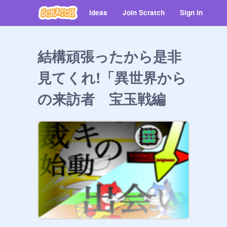
Ideas
Join Scratch
Sign in
結構頑張ったから是非
見てくれ!「異世界から
の来訪者 宝玉戦編
第一話 招待状」