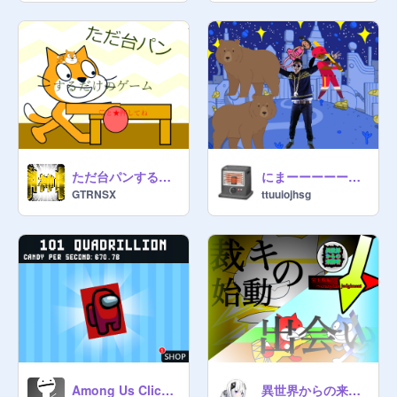
ただ台パンするだけ
にまーーーーーー〜〜〜ー
GTRNSX
ttuuiojhsg
異世界からの来訪者 宝玉戦編 第一話 招待状
Among Us Clicker