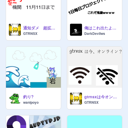
通知ダメ 超拡散希望
俺はこれ出たよ！！
GTRNSX
DarkDevilws
釣り?
gtrnsxは今オンライン？ remix
wanipoyo
GTRNSX