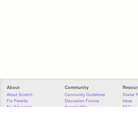
About
Community
Resour
About Scratch
Community Guidelines
Starter 
For Parents
Discussion Forums
Ideas
For Educators
Scratch Wiki
FAQ
For Developers
Statistics
Downloa
Our Team
Contact
Donors
Jobs
Donate