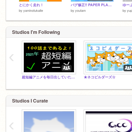
とにかく走れ！
バグ修正!! PAPER PLANE #trending #all #game #games
by
yaminotukaite
by
youtam
by
yu
Studios I'm Following
‹
超短編アニメを毎日出していた事もあった。
★ネコビルダーズ☆
Studios I Curate
‹