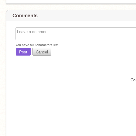
Comments
You have
500
characters left.
Post
Cancel
Co