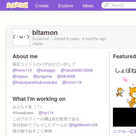
Create
Explore
Ideas
bitamon
Scratcher
Joined
6 years, 4 months
ago
Japan
About me
Featured
最近コメントのバグがひどい許して
@tomo119
@sukeppy
@haruto04012008
@sippuu
@junguma
@tdk0268
@hukutyantohukunosuke
@tomo119
What I'm working on
おぷちゃ友（？）
＠kaaakeee
@try114
このプロフィール欄は宣伝歓迎である
自分初めてプレイしたゲームが
@lightblue012
神
様の物でねすごく神神