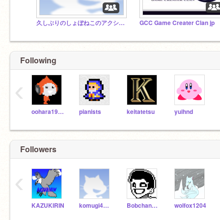
久しぶりのしょぼねこのアクション！
GCC Game Creater Clan jp
Following
‹
oohara1910
pianists
keitatetsu
yuihnd
Followers
‹
KAZUKIRIN
komugi4969
Bobchan_Days
wolfox1204