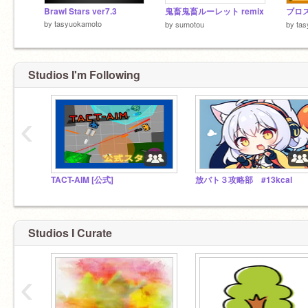
Brawl Stars ver7.3
鬼畜鬼畜ルーレット remix
ブロス
by
tasyuokamoto
by
sumotou
by
ta
Studios I'm Following
‹
TACT-AIM [公式]
放バト３攻略部 #13kcal
Studios I Curate
‹