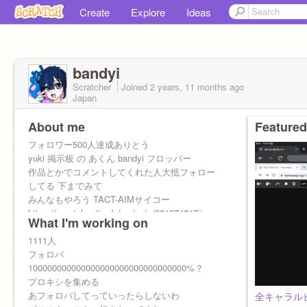
Create
Explore
Ideas
bandyi
Scratcher
Joined
2 years, 11 months
ago
Japan
About me
Featured
フォロワー500人達成ありとう
yuki 掲示板 の あくん bandyi フロッパー
作品とかでコメントしてくれた人大抵フォロー
してる 下までみて
みんなもやろう TACT-AIMサイコー
https://scratch.mit.edu/projects/831274817/
What I'm working on
uk-400ｻﾏに感謝
1111人
フォロバ
100000000000000000000000000000000%？
プロキシを集める
あフォロバしてっていったらしないわ
全キャラル