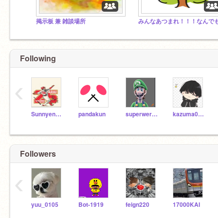
掲示板 兼 雑談場所
Following
‹
Sunnyenglish
pandakun
superwerdluigi678
kazuma0210
Followers
‹
yuu_0105
Bot-1919
feign220
17000KAI