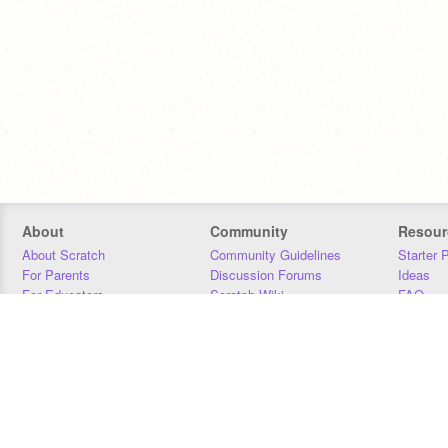
About
Community
Resour
About Scratch
Community Guidelines
Starter 
For Parents
Discussion Forums
Ideas
For Educators
Scratch Wiki
FAQ
For Developers
Statistics
Downloa
Our Team
Contact
Donors
Jobs
Donate