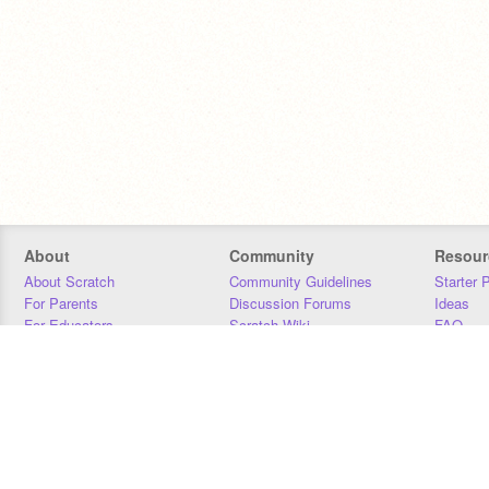
About
Community
Resour
About Scratch
Community Guidelines
Starter 
For Parents
Discussion Forums
Ideas
For Educators
Scratch Wiki
FAQ
For Developers
Statistics
Downloa
Our Team
Contact
Donors
Jobs
Donate