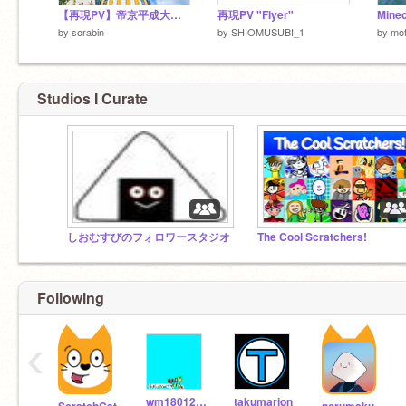
【再現PV】帝京平成大学 ノリノリチョッパー
再現PV "Flyer"
by
sorabin
by
SHIOMUSUBI_1
by
mo
Studios I Curate
しおむすびのフォロワースタジオ
The Cool Scratchers!
Following
‹
wm18012401
takumarion