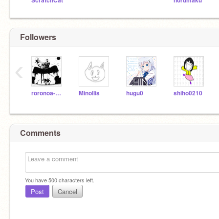
ScratchCat
norumaku
Followers
‹
roronoa-D-luffy
Minollis
hugu0
shiho0210
Comments
You have
500
characters left.
Post
Cancel