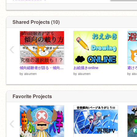
@SHIOMUSUBI_1
@omusubi031
@roronoa-D-luffy
@Tomo_Sawyer
Shared Projects (10)
‹
ここ見てくれたらコメントくれや
フォローするで
傾向経験者が語る・傾向の載り方！
お絵描きonline
避けろ
by
aisumen
by
aisumen
by
ai
Favorite Projects
‹