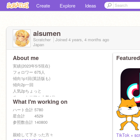
Create
Explore
Ideas
aisumen
Scratcher
Joined
4 years, 4 months
ago
Japan
About me
Featured
実績(2023年5/5現在)
フォロワー 675人
傾向1p1回(英語版も)
傾向2p一回
人気2pちょっと
チュートリアル人気1位
What I'm working on
アンメーション人気2p
ゲーム人気2p
ハート合計 5780
星合計 4529
参照数合計 140800
親睦して下さった方々
TikTok × sc