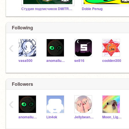
Студия подписчиков DMITROFishKing
Dobie Penug
Following
‹
vasa500
anomalius27
se816
coolden300
Followers
‹
anomalius27
Lin4ok
Jellybeans006
Moon_Light321