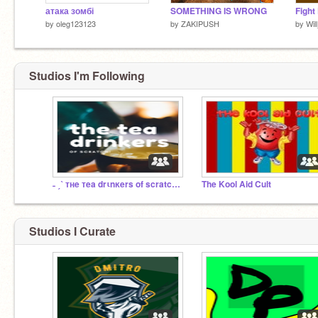
атака зомбі
SOMETHING IS WRONG
Fight 
by
oleg123123
by
ZAKIPUSH
by
Wi
Studios I'm Following
˗ ˏˋ тнe тea drιnĸers of scratch ˎˊ-
The Kool Aid Cult
Studios I Curate