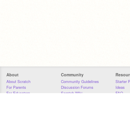
About
Community
Resour
About Scratch
Community Guidelines
Starter 
For Parents
Discussion Forums
Ideas
For Educators
Scratch Wiki
FAQ
For Developers
Statistics
Downloa
Our Team
Contact
Donors
Jobs
Donate