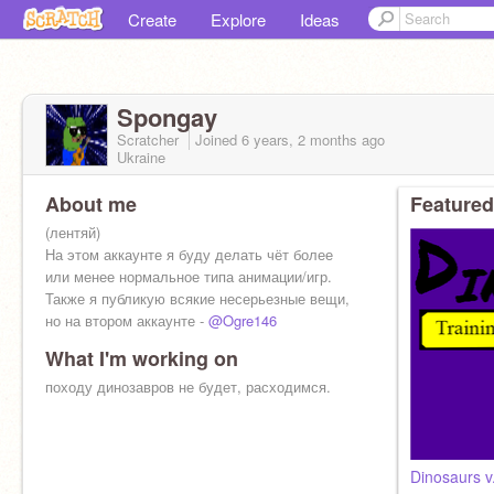
Create
Explore
Ideas
Spongay
Scratcher
Joined
6 years, 2 months
ago
Ukraine
About me
Featured
(лентяй)
На этом аккаунте я буду делать чёт более
или менее нормальное типа анимации/игр.
Также я публикую всякие несерьезные вещи,
но на втором аккаунте -
@Ogre146
What I'm working on
походу динозавров не будет, расходимся.
Dinosaurs v.