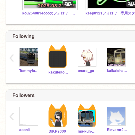
kou2540814oooのフォロワースタジオ！
Following
‹
Tommylongeyelashes
onara_go
kaikaichama
kakuteitokorozawa
Followers
‹
aooni1
Elevator2014
DiKR9000
ma-kun-ma-kun