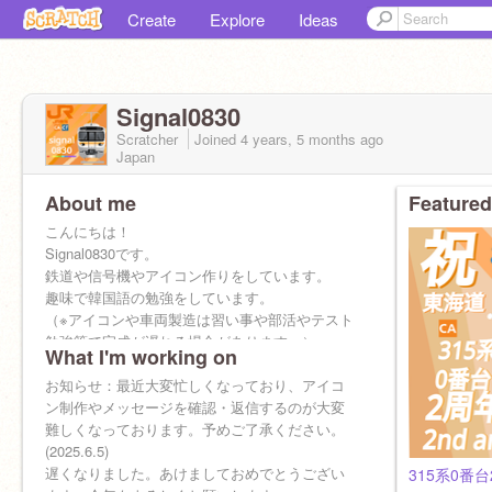
Create
Explore
Ideas
Signal0830
Scratcher
Joined
4 years, 5 months
ago
Japan
About me
Featured
こんにちは！
Signal0830です。
鉄道や信号機やアイコン作りをしています。
趣味で韓国語の勉強をしています。
（※アイコンや車両製造は習い事や部活やテスト
勉強等で完成が遅れる場合があります。）
What I'm working on
最近 コメントを見れてなくて申し訳ございま
お知らせ：最近大変忙しくなっており、アイコ
せん （2024.12.30)
ン制作やメッセージを確認・返信するのが大変
難しくなっております。予めご了承ください。
お知らせ
(2025.6.5)
2025.8.26~8.27 活動を休止します。
遅くなりました。あけましておめでとうござい
315系0番台