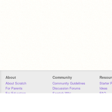
About
Community
Resour
About Scratch
Community Guidelines
Starter 
For Parents
Discussion Forums
Ideas
For Educators
Scratch Wiki
FAQ
For Developers
Statistics
Downloa
Our Team
Contact
Donors