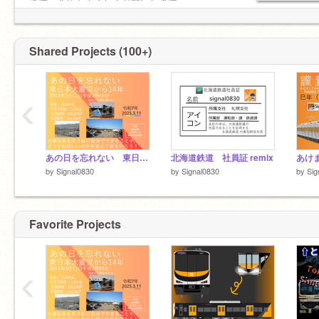
2026/01/26
ます、今年もよろしくお願いします。
あけましておめでよろしく遅くなりました
（2025.1.3)
最近まで活動ができず申し訳ございません。こ
れから少しずつ制作していきます。(2026.7.24)
Shared Projects (100+)
‹
あの日を忘れない 東日本大震災
北海道鉄道 社員証 remix
by
Signal0830
by
Signal0830
by
Sig
Favorite Projects
‹