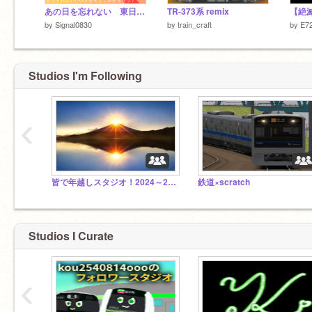
あの日を忘れない 東日本大震災
TR-373系 remix
by
Signal0830
by
train_craft
by
E7
Studios I'm Following
‹
皆で年越しスタジオ！2024～2025
鉄道×scratch
Studios I Curate
‹