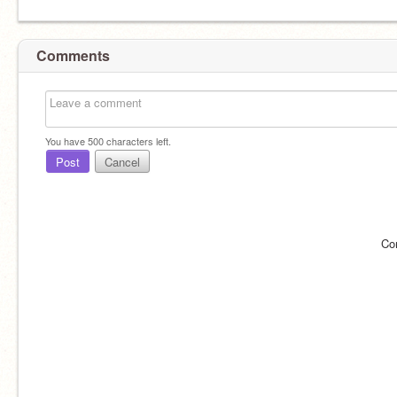
Comments
You have
500
characters left.
Post
Cancel
Co