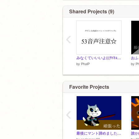
75%
Shared Projects (9)
‹
みなくていいいよ(((ｻｲｷｮｳﾕｳ
おふ
by
PhalP
by
P
Favorite Projects
‹
最後にマント諦めましたぁ！
by
nodomaru90
by
C