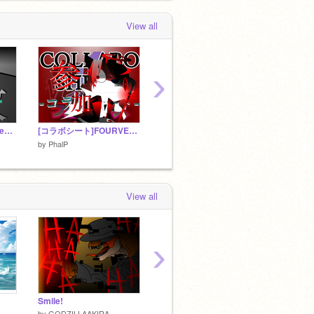
View all
›
esper第1話「追放」Remake前編 「若干軽量化＆再共有」
[コラボシート]FOURVERSEコラボシート remix
A-6 D. Darkness部隊
by
Phal
by
PhalP
by
PhalP
View all
›
Smile!
チェンソーマン チェンソー回る！
by
GODZILLAAKIRA
by
nutm
by
Otonot0120