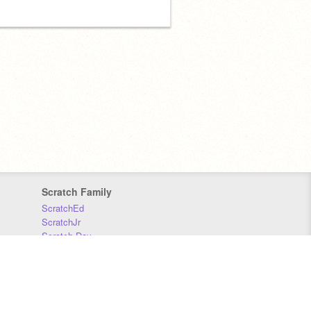
Scratch Family
ScratchEd
ScratchJr
Scratch Day
Scratch Conference
Scratch Foundation