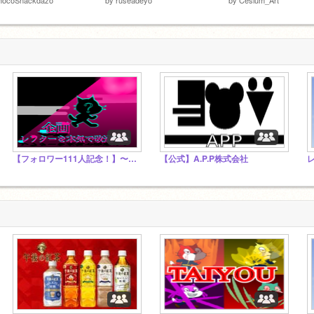
【フォロワー111人記念！】〜レフターを本気で改造せよ~
【公式】A.P.P株式会社
レ