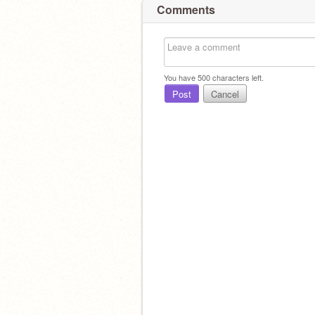
Comments
You have
500
characters left.
Post
Cancel