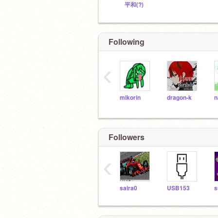
平和(?)
Following
‹
mikorin
dragon-k
n
Followers
‹
saira0
USB153