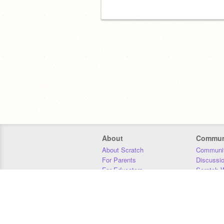
About
Commun
About Scratch
Communit
For Parents
Discussi
For Educators
Scratch W
For Developers
Statistics
Our Team
Donors
Jobs
Donate