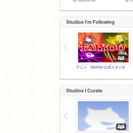
Studios I'm Following
‹
アニメ TAIYOU 公式スタジオ
Studios I Curate
‹