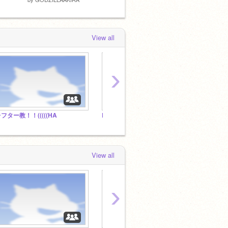
View all
›
フター教！！(((((HA
Paxa___
Zi-M
View all
›