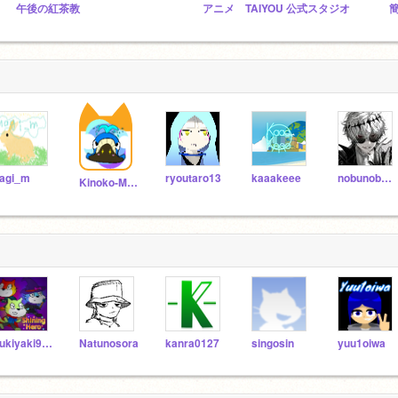
午後の紅茶教
アニメ TAIYOU 公式スタジオ
agi_m
ryoutaro13
kaaakeee
nobunobu-ru
Kinoko-Mochi
sukiyaki913
Natunosora
kanra0127
singosin
yuu1oiwa