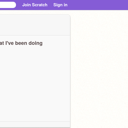
Join Scratch
Sign in
t I've been doing