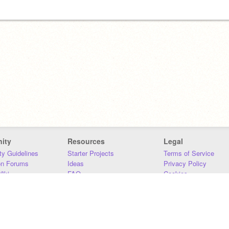
ity
Resources
Legal
y Guidelines
Starter Projects
Terms of Service
on Forums
Ideas
Privacy Policy
iki
FAQ
Cookies
Download
DMCA
Contact Us
DSA Requirements
MIT Accessibility