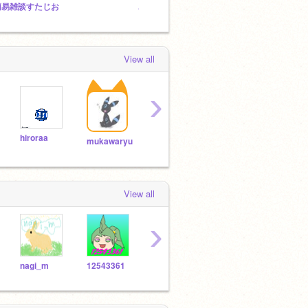
簡易雑談すたじお
こおりおにスタジオ
裏と表
View all
›
hiroraa
brasiltoshi
tyom
mukawaryu
ityan
View all
›
nagi_m
12543361
snakeee190468
hukasu