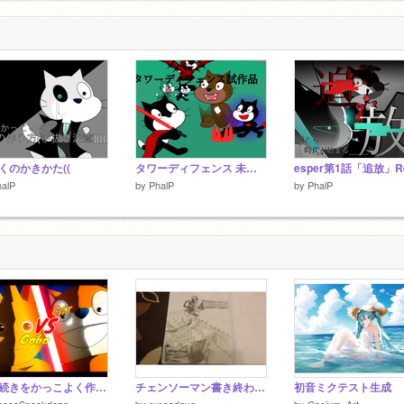
くのかきかた((
タワーディフェンス 未完成版「再共有」
halP
by
PhalP
by
PhalP
誰か続きをかっこよく作れるかな？｟remix用｠ remix
チェンソーマン書き終わったああああああああ!!!!!!!!!!!!!!!!!!!!!!!!!!!!!!!!!!!!!!!!!!!!!!!
初音ミクテスト生成
hocoSnackdazo
by
ruseadeyo
by
Cesium_Art