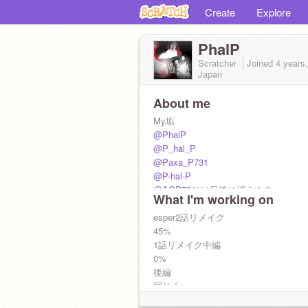
Create
Explore
PhalP
Scratcher
Joined
4 years
Japan
About me
My垢
@PhalP
@P_hal_P
@Paxa_P731
@P-hal-P
@AGP731
は1日後に消えます
What I'm working on
共同垢
@P_halPON_G
esper2話リメイク
(ポングとの共同垢)
@-A_P_P-
45%
(APPの共同垢)
1話リメイク中編
0%
後編
同じく
レフター改造