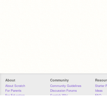
About
Community
Resour
About Scratch
Community Guidelines
Starter 
For Parents
Discussion Forums
Ideas
For Educators
Scratch Wiki
FAQ
For Developers
Statistics
Downloa
Our Team
Contact