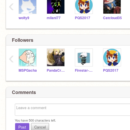
‹
wolfy9
milani77
PQS2017
Catcloud35
Followers
‹
MSPGacha
PandaCrazyannagirl
Firestar-Graystripe
PQS2017
Comments
You have
500
characters left.
Post
Cancel