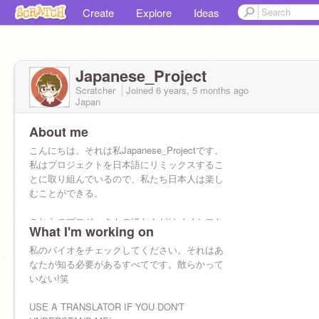
Create
Explore
Ideas
Japanese_Project
Scratcher
Joined
6 years, 5 months
ago
Japan
About me
こんにちは。それは私Japanese_Projectです。
私はプロジェクトを日本語にリミックスするこ
とに取り組んでいるので、私たち日本人は楽し
むことができる。
これらのプロジェクトのほとんどはノイシロケ
What I'm working on
ットとLink_Noisyrocketによって行われたので、
あなたが私に従うならば、それらに従ってくだ
私のバイオをチェックしてください。それはあ
さい!
なたが知る必要があるすべてです。散らかって
いない!笑
プロフィール写真 by PQS2017
USE A TRANSLATOR IF YOU DON'T