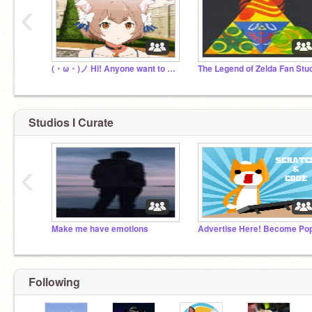
‹
(・ω・)ノ Hi! Anyone want to talk?
The Legend of Zelda Fan Stu
Studios I Curate
‹
Make me have emotions
Following