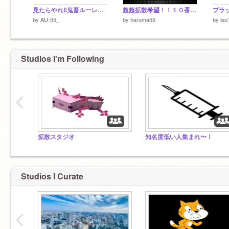
見たらやれ‼鬼畜ルーレット remix
超超拡散希望！！１０番出口 使い方見てね
by
AU-55_
by
haruma55
by
leo
Studios I'm Following
‹
拡散スタジオ
知名度低い人集まれ〜！
Studios I Curate
‹