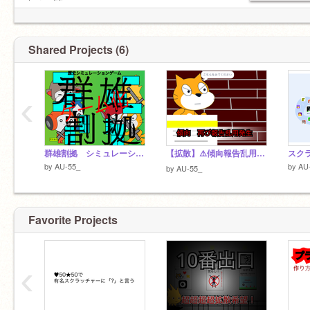
harma55へ
hasu-713さん神神神
@hasu-713
↑フォローしてぇぇぇぇええぇぇぇぇエエェ
Shared Projects (6)
‹
群雄割拠 シミュレーションゲーム☆♡感謝！ゲーム化 remix
【拡散】⚠️傾向報告乱用発生！！！！！ remix
スク
by
AU-55_
by
AU
by
AU-55_
Favorite Projects
‹