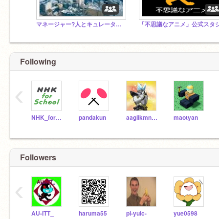
マネージャー?人とキュレーターたち(ほぼ0)のためのスタジオ
Following
‹
NHK_for_School
pandakun
aagiikmntuuz
maotyan
Followers
‹
AU-ITT_
haruma55
pi-yuic-
yue0598