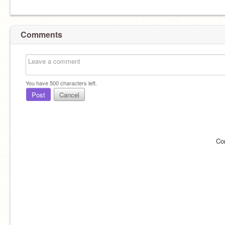
Comments
You have
500
characters left.
Post
Cancel
Co