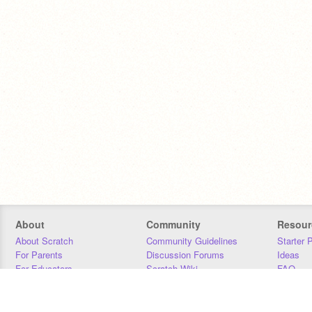
About
Community
Resour
About Scratch
Community Guidelines
Starter 
For Parents
Discussion Forums
Ideas
For Educators
Scratch Wiki
FAQ
For Developers
Statistics
Downloa
Our Team
Contact
Donors