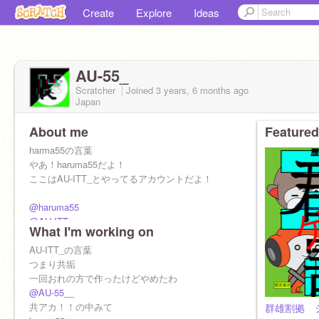
Create
Explore
Ideas
AU-55_
Scratcher
Joined
3 years, 6 months
ago
Japan
About me
Featured
harma55の言葉
やあ！haruma55だよ！
ここはAU-ITT_とやってるアカウントだよ！
@haruma55
@AU-ITT_
What I'm working on
AU-ITT_の言葉
つまり共垢
一回おれの方で作ったけどやめたわ
@AU-55__
共アカ！！の中みて