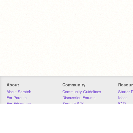
About
Community
Resour
About Scratch
Community Guidelines
Starter 
For Parents
Discussion Forums
Ideas
For Educators
Scratch Wiki
FAQ
For Developers
Statistics
Downloa
Our Team
Contact
Donors
Jobs