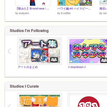
【歌みた】Brand new / Mrs.GREEN APPLE
ハワイ編 #4 ハイスピードバトル【GSPB26参加】
海沿
by
oratyann
by
b-coffee
by
no
Studios I'm Following
‹
アートのまとめ
⚡️-marimori-⚡️
Studios I Curate
‹