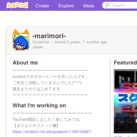
Create
Explore
Ideas
-marimori-
Scratcher
Joined
3 years, 7 months
ago
Japan
About me
Featured
ーーーーーーーーーーーーーーーーーーー
scratchでダダサバイバーを作った人です。
二年近く活動していませんでした(*^^*)
最近またやりはじめてます
ーーーーーーーーーーーーーーーーーーー
What I'm working on
ーーーーーーーーーーーーーーーーーーーー
YouTube開設しました！探してみてね
【まりもりのコメント欄】
https://scratch.mit.edu/projects/1108134267/