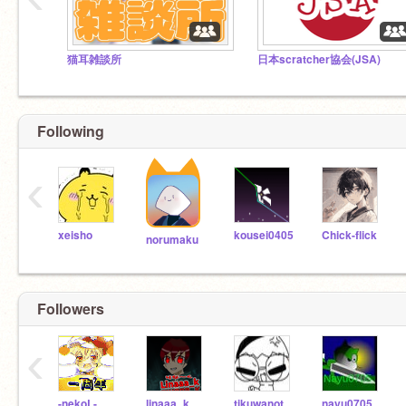
猫耳雑談所
日本scratcher協会(JSA)
Following
‹
xeisho
kousei0405
Chick-flick
norumaku
Followers
‹
-nekoL-
linaaa_k
tikuwanotomo
nayu0705