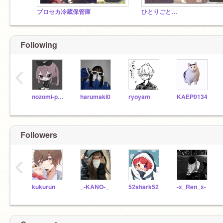
プロセカ冷蔵保管庫
ひとりごと…
Following
‹
nozomi-p0140s02
harumaki0
ryoyam
KAEP0134
Followers
‹
kukurun
_-KANO-_
52shark52
-x_Ren_x-