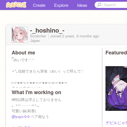
Create
Explore
Ideas
-_hoshino_-
Scratcher
Joined
2 years, 9 months
ago
Japan
About me
Featured
ྀིめいです.ᐟ.ᐟ
✧*｡信頼できたら芽依（めい）って呼んで.ᐟ‪
▹◃┄▸◂┄▹◃┄▸◂┄▹◃┄▸◂┄▹◃▹◃┄▸◂┄▹
絡みに来てくださいっ.ᐟ‪
What I'm working on
みんなに砂糖.ᐟ‪
9時以降は浮上しておりません
｡. ▷◁- - - - - -▷◁.。
依存症
可愛い妹(莉香)
@yuyu-0-0
ペア画なう
デビルじゃ