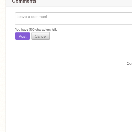
Comments
You have
500
characters left.
Post
Cancel
Co