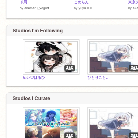
ド屑
こめらん
東京
by
akamaru_yogurt
by
yuyu-0-0
by
ak
Studios I'm Following
めい♡はるひ
ひとりごと…
Studios I Curate