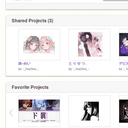
サブ垢
@Oo_mei
女の子
Shared Projects (3)
16歳
よろしく.ᐟ‪.ᐟ‪
鳳えむ
草薙寧々ちゃん
推し.ᐟ‪.ᐟ
妹×めい
と り せ つ .
by
-_hoshino_-
by
-_hoshino_-
by
-_h
Favorite Projects
‹