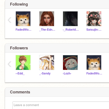
Following
‹
FadedWolves
_The-Edna_
-_Robehile_-
Satsujin-Chi
Followers
‹
--Edd_
_-Sandy
-Lozh-
FadedWolves
Comments