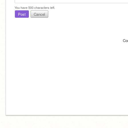
You have
500
characters left.
Post
Cancel
Co