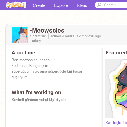
Create
Explore
Ideas
-Meowscles
Scratcher
Joined
4 years, 12 months
ago
Turkey
About me
Featured
Ben meowscles kısaca kit
kedi-insan karışımıyım
süpergücüm yok ama süpergüçlü biri kadar
güçlüyüm
What I'm working on
Sevimli görünen vahşi kişi diyelim
Kardeşlerim