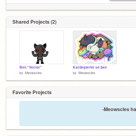
Shared Projects (2)
Ben *Vector*
Kardeşlerim ve ben
by
-Meowscles
by
-Meowscles
Favorite Projects
-Meowscles has