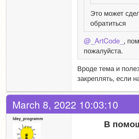
Это может сдел
обратиться
@_ArtCode_
, по
пожалуйста.
Вроде тема и полез
закреплять, если н
March 8, 2022 10:03:10
Idey_programm
В помощ