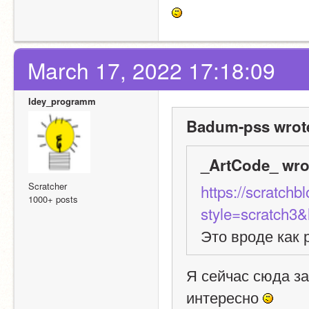
March 17, 2022 17:18:09
Idey_programm
Badum-pss wrot
_ArtCode_ wro
Scratcher
https://scratchb
1000+ posts
style=scratch3&
Это вроде как 
Я сейчас сюда за
интересно 