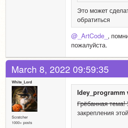
Это может сделат
обратиться
@_ArtCode_
, помн
пожалуйста.
March 8, 2022 09:59:35
White_Lord
Idey_programm 
Грёбанная тема! 
закрепления это
Scratcher
1000+ posts