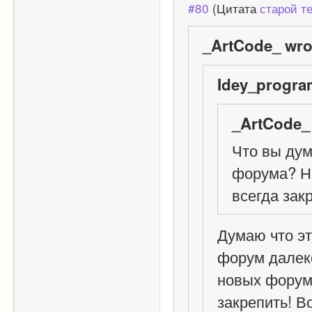
#80
 (Цитата 
старой т
_ArtCode_ wro
Idey_progra
_ArtCode_ 
Что вы дум
форума? На
всегда зак
Думаю что эт
форум далеко
новых форумо
закрепить! В