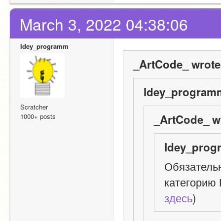
March 3, 2022 04:38:06
Idey_programm
_ArtCode_ wrote
Idey_programm
Scratcher
1000+ posts
_ArtCode_ w
Idey_prog
Обязательн
здесь
)