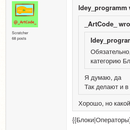
Idey_programm 
_ArtCode_ wro
Scratcher
68 posts
Idey_progra
Обязательно,
категорию Бл
Я думаю, да
Так делают и 
Хорошо, но какой
{{Блоки|Операторы}