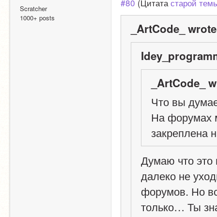
#80
 (Цитата 
старой тем
Scratcher
1000+ posts
_ArtCode_ wrote
Idey_programm
_ArtCode_ w
Что вы думае
На форумах м
закреплена 
Думаю что это 
далеко не уход
форумов. Но вс
только… Ты зн