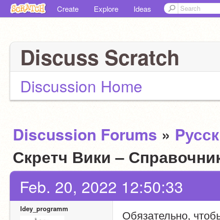
Create
Explore
Ideas
Discuss Scratch
Discussion Home
Discussion Forums
»
Pусс
Скретч Вики – Справочни
Feb. 20, 2022 12:50:33
Idey_programm
Обязательно, чтоб