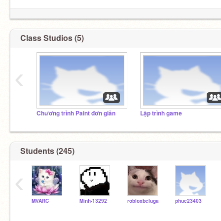
Class Studios (5)
‹
Chương trình Paint đơn giản
Lập trình game
Students (245)
‹
MVARC
Minh-13292
robloxbeluga
phuc23403