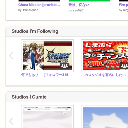
Ghost Mission [provisional]
最後、切ない
by
19marquee
by
mr
by
san0201
Studios I'm Following
‹
何でもあり！（フォロワー316人スタジオ）
このスタジオを有名にしたい
Studios I Curate
‹