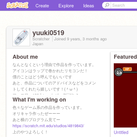
Create
Explore
Ideas
yuuki0519
Scratcher
Joined
9 years, 3 months
ago
Japan
About me
Featured
なんとなくという理由で作品を作っています。
アイコンはラップで巻かれたリモコンだ！
僕のことはどう呼んでもいいです
あと、作品についてのアドバイスなどをコメン
トしてくれたら嬉しいです！(＾ω＾)
フォロワー100人いったぜー(*'▽')ﾔｯﾀｰ
What I'm working on
ネタがない・・・
色々なゲーム系の作品を作っています。
オリキャラ作ったぜーーー
あと横のプログラム見てー
https://scratch.mit.edu/studios/4819843/
上のやつよろしく！
Untitled