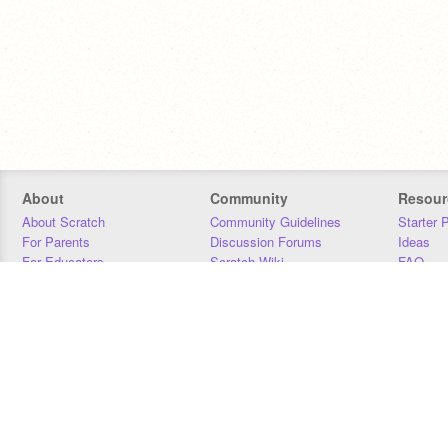
About
Community
Resour
About Scratch
Community Guidelines
Starter 
For Parents
Discussion Forums
Ideas
For Educators
Scratch Wiki
FAQ
For Developers
Statistics
Downloa
Our Team
Contact
Donors
Jobs
Donate