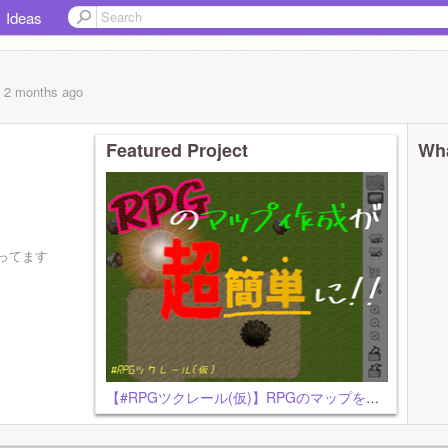
Ideas
, 2 months
ago
Featured Project
Wha
ってます
')
【#RPGツクレール(仮)】RPGのマップを簡単作成！！
ち↓--