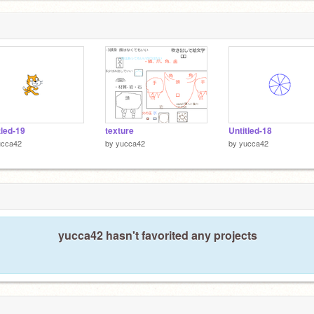
わる気がし
独白」と
G。
tled-19
texture
Untitled-18
ucca42
by
yucca42
by
yucca42
yucca42 hasn't favorited any projects