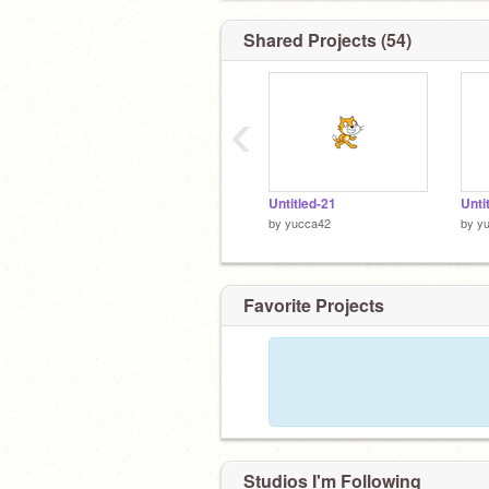
Shared Projects (54)
・RPGツクレールのアップデート(終
ねぇ)
‹
・RPG作品。予定では「オオカミ少年
いう歌をモチーフにしたストーリーRP
Untitled-21
Unti
by
yucca42
by
y
Favorite Projects
Studios I'm Following