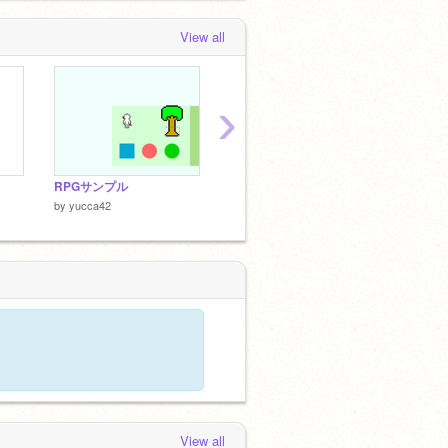
View all
›
RPGサンプル
【日本語対応】PLTE
by
yucca42
by
yucca42
by
yucc
View all