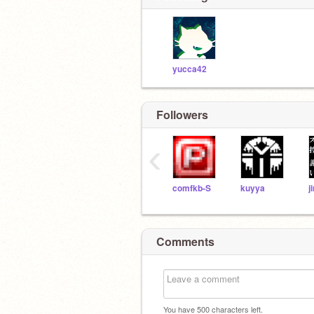
yucca42
Followers
‹
comfkb-S
kuyya
j
Comments
You have
500
characters left.