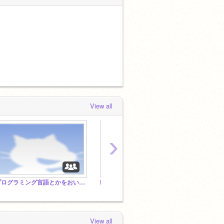
View all
›
プログラミング言語とかをおいておくところ
RPGツクレールを作ろう！！！！ Ver.2
（移転
View all