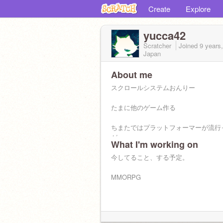
Create
Explore
yucca42
Scratcher
Joined
9 years
Japan
About me
スクロールシステムおんりー
たまに他のゲーム作る
ちまたではプラットフォーマーが流行
が
What I'm working on
RPGしか作れないからしょうがないね('ω
今してること、する予定。
MMORPG
--↓下に追いやられたかわいそうな目標た