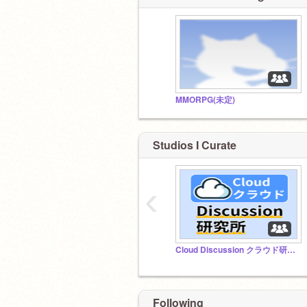
MMORPG(未定)
Studios I Curate
‹
Cloud Discussion クラウド研究所
Following