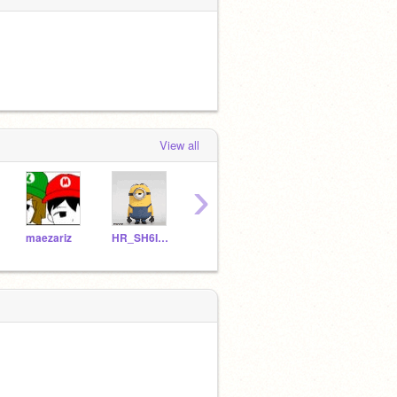
View all
›
maezariz
HR_SH6I1N
ruukaa
takkun0530