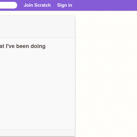
Join Scratch
Sign in
t I've been doing