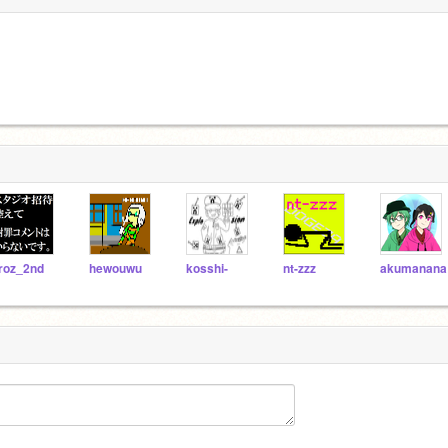
iroz_2nd
hewouwu
kosshi-
nt-zzz
akumanana