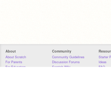
About
Community
Resour
About Scratch
Community Guidelines
Starter 
For Parents
Discussion Forums
Ideas
For Educators
Scratch Wiki
FAQ
For Developers
Statistics
Downloa
Our Team
Contact
Donors
Jobs
Donate