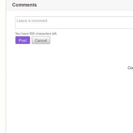
Comments
You have
500
characters left.
Post
Cancel
Co