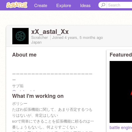
Create
Explore
Ideas
xX_astal_Xx
Scratcher
Joined
4 years, 5 months
ago
Japan
About me
Featured
ーーーーーーーーーーーーーーーーーーーーー
ー
サブ垢
@astal_astal
What I'm working on
ポリシー
たぼわ拡張機能に関して、あまり否定するつも
りはないが、肯定はしない
scrで簡単にできることを拡張機能に頼るのは一
番しょうもないし、何よりすごくない
battle engin