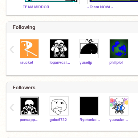
TEAM MIRROR
- Team NOVA -
Following
‹
raucket
loganvcairns
yuseijp
philiplol
Followers
‹
pcnsapporo103
gobo6732
Ryotankonasu
yuusukekensuke