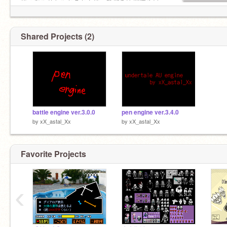
使うなら芯からとことん使って他を圧倒する何
かを作れよって思う
一回拡張機能ゴリゴリに使ってつよつよエンジ
Shared Projects (2)
ン作ってみようかな
battle engine ver.3.0.0
pen engine ver.3.4.0
by
xX_astal_Xx
by
xX_astal_Xx
Favorite Projects
‹