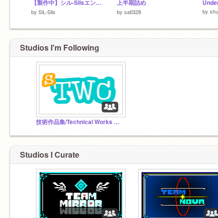
【製作中】シル-Silsエンジン
上半期詰め
by
shu
by
SiL-Sils
by
sati328
Studios I'm Following
技術作品集/Technical Works Collection
Studios I Curate