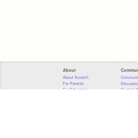
About
Commun
About Scratch
Communit
For Parents
Discussi
For Educators
Scratch W
For Developers
Statistics
Our Team
Donors
Jobs
Donate