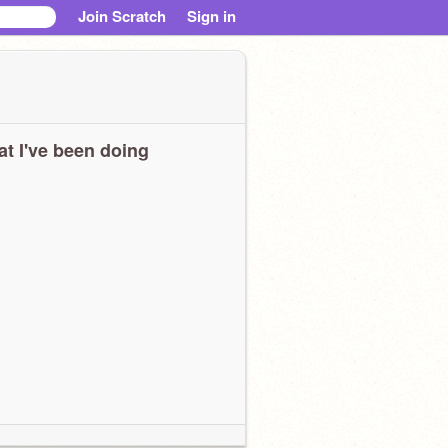
Join Scratch
Sign in
t I've been doing