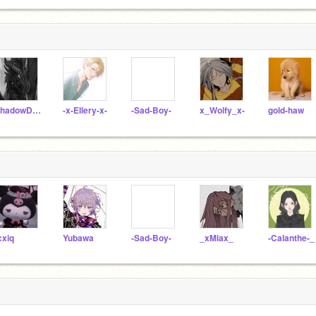
ShadowDragon-
-x-Ellery-x-
-Sad-Boy-
x_Wolfy_x-
gold-haw
cxiq
Yubawa
-Sad-Boy-
_xMiax_
-Calanthe-_