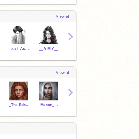
View all
›
-Levi--Ackerman
__A-M-Y__
_UnwantedSoul
x_Kazu-Kora_x
Flekx
View all
›
_The-Edna_
-Manon_Blackbeak-
Nikolai_Plisetsky
Vorota