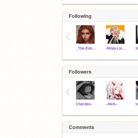
Following
‹
_The-Edna_
-Ninja-Lloyd-
Followers
‹
Chardee-
--Neil--
t
Comments