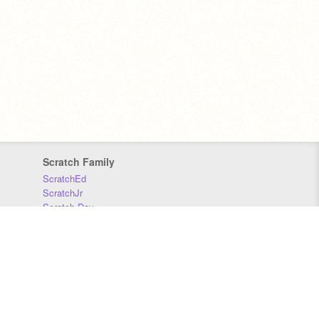
Scratch Family
ScratchEd
ScratchJr
Scratch Day
Scratch Conference
Scratch Foundation