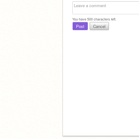
You have
500
characters left.
Post
Cancel