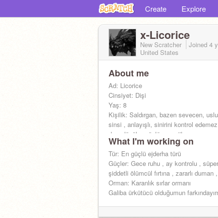
Create
Explore
x-Licorice
New Scratcher
Joined
4 
United States
About me
Ad: Licorice
Cinsiyet: Dişi
Yaş: 8
Kişilik: Saldırgan, bazen sevecen, uslu ,
sinsi , anlayışlı, sinirini kontrol edeme
dışa dönük , güçlü , enerjik
What I'm working on
Efendi:
@_xMiax_
Tür: En güçlü ejderha türü
Güçler: Gece ruhu , ay kontrolu , süpe
şiddetli ölümcül fırtına , zararlı duman 
Orman: Karanlık sırlar ormanı
Galiba ürkütücü olduğumun farkındayı