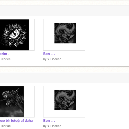
erim -
Ben . . .
Licorice
by
x-Licorice
ce bir fotoğraf daha
Ben . . .
Licorice
by
x-Licorice