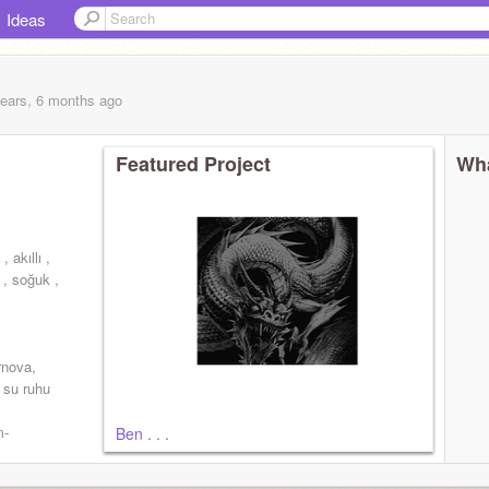
Ideas
years, 6 months
ago
Featured Project
Wha
 akıllı ,
z , soğuk ,
rnova,
, su ruhu
m-
Ben . . .