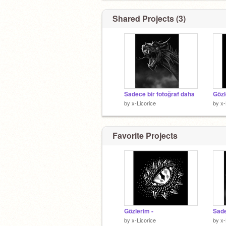
Shared Projects (3)
Sadece bir fotoğraf daha
Gözl
by
x-Licorice
by
x-
Favorite Projects
Gözlerim -
Sade
by
x-Licorice
by
x-