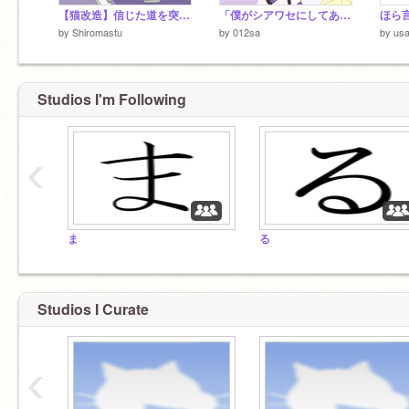
【猫改造】信じた道を突き進め
「僕がシアワセにしてあげる！」
ほら
by
Shiromastu
by
012sa
by
us
Studios I'm Following
‹
ま
る
Studios I Curate
‹