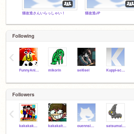
猫改造さんいらっしゃい！
猫改造JP
Following
‹
FunnyAnimatorJimTV
mikorin
sei6sei
Kuppi-scratch
Followers
‹
kakakakakakakakaito
kakakaito---
ouennsimasuyo
satsumaimosan