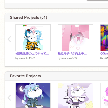
@Shiromastu
ません
｜スク友
@INARIZUSHI39
∫ ∫ ∫
@soba-udon
ノヽ
Shared Projects (51)
(直近メンツ)
（＿ ）
（＿ ）
｜同期
（＿＿＿＿＿＿ ）
@kazamaryuga0926
‹
ヽ(´･ω･)ﾉ 幸せ！！人生！！
| /
UU
※説教覚悟の上でやってます
最近モチベが向上中…
⬡Gua
by
us
by
usaneko2772
by
usaneko2772
Favorite Projects
‹