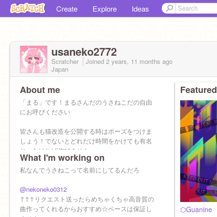
Create
Explore
Ideas
usaneko2772
Scratcher
Joined
2 years, 11 months
ago
Japan
About me
Featured
「まる」です！まるさんだのうさねこだの自由
にお呼びください
皆さんも猫改造を公開する時はポーズをつけま
しょう！でないとどれだけ時間をかけても有名
じゃなければ伸びません⭐︎
What I'm working on
性別:女
私なんでうさねこって名前にしてるんだろ
誕生日:2.19
座右の銘:情けは人の為ならず
@nekoneko0312
▼人間関係
↑↑↑リクエスト送ったらめちゃくちゃ高音質の
｜スク親友
曲作ってくれるからおすすめ☆ペースは保証し
⬡Guanine