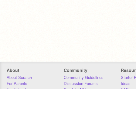
About
Community
Resour
About Scratch
Community Guidelines
Starter 
For Parents
Discussion Forums
Ideas
For Educators
Scratch Wiki
FAQ
For Developers
Statistics
Downloa
Our Team
Contact
Donors
Jobs
Donate