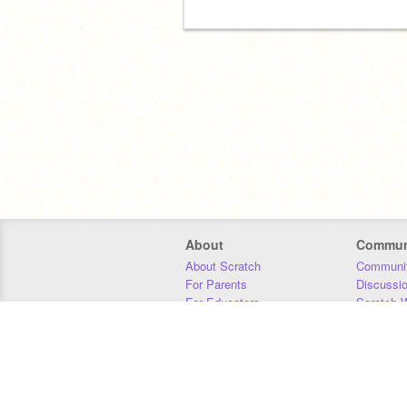
About
Commun
About Scratch
Communit
For Parents
Discussi
For Educators
Scratch W
For Developers
Statistics
Our Team
Donors
Jobs
Donate