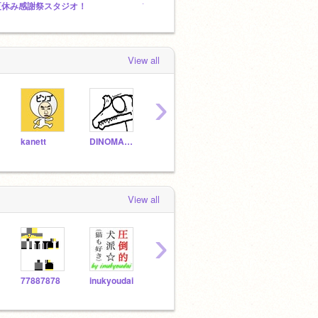
夏休み感謝祭スタジオ！
フォロワー450人突破、プチイベント開催！
ウルト
View all
›
kanett
DINOMAHTER
trumpU
8686
b-coffee
View all
›
77887878
inukyoudai
sukuracchiman
yassy1008
yuu1