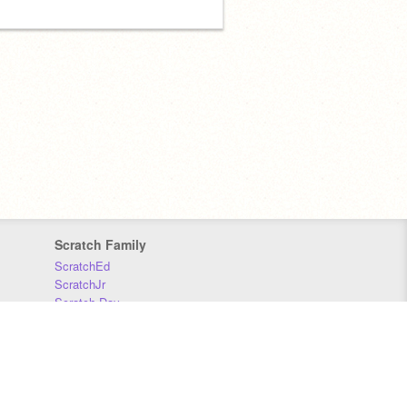
Scratch Family
ScratchEd
ScratchJr
Scratch Day
Scratch Conference
Scratch Foundation