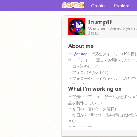
Create
Explore
trumpU
Scratcher
Joined
5 years
Japan
About me
＊
@trumpU
は現在フォロワー3Kを目
す！『フォロー宜しくお願いします！
・コメ返率◯~△
・フォロバ✕(Not F4F)
・フォロー外し△("なるべく"しないで
・宣伝◯
What I'm working on
・無差別フォロー△~✕
・無差別招待△
＊逃走中・アニメ・ゲームなど多ジャ
・質問(企画用)◯
品を製作しています！
・荒らし✕
＊今日の一言(7/1：火曜日)
・スク友大歓迎！
・今日から7月です！熱中症にはお気
＊現在のフォロワー数：2671人
さい！
＊逃走中委員会所属(ミッション提供部
＊コメント欄
ム提案部)
https://scratch.mit.edu/projects/99070