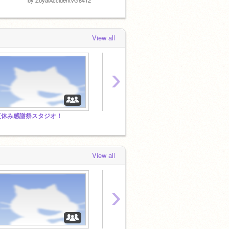
View all
›
夏休み感謝祭スタジオ！
フォロワー450人突破、プチイベント開催！
ウルト
View all
›