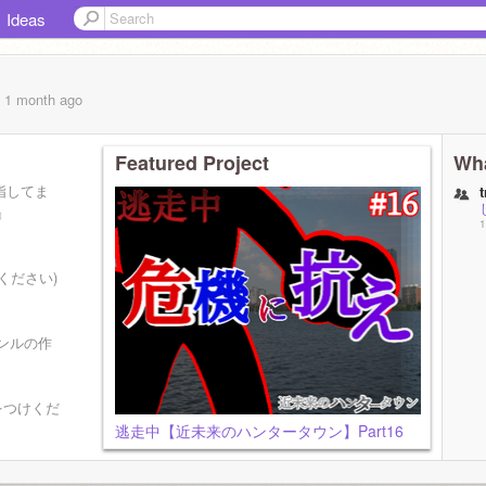
Ideas
, 1 month
ago
Featured Project
Wha
指してま
』
1
ください)
ンルの作
をつけくだ
逃走中【近未来のハンタータウン】Part16
&アイテ
6909/