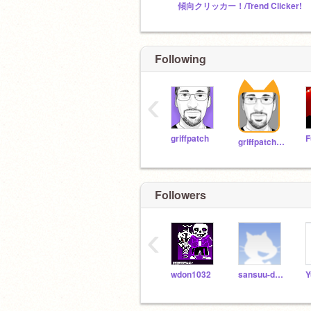
傾向クリッカー！/Trend Clicker!
Following
‹
griffpatch
griffpatch_tutor
Followers
‹
wdon1032
sansuu-daisuki1217