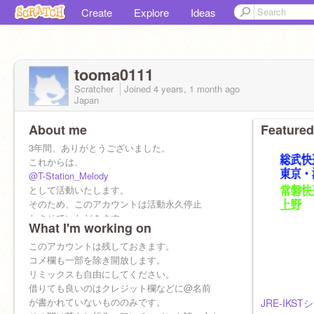
Create
Explore
Ideas
tooma0111
Scratcher
Joined
4 years, 1 month
ago
Japan
About me
Featured
3年間、ありがとうございました。
これからは、
@T-Station_Melody
として活動いたします。
そのため、このアカウントは活動永久停止
とさせていただきます。
What I'm working on
今まで、本当にありがとうございました。
このアカウントは残しておきます。
一ヶ月に1〜2回くらいログインして色々確認し
コメ欄も一部を除き開放します。
ます。
リミックスも自由にしてください。
フォロバはもしかしたら気づかないかもです。
借りても良いのはクレジット欄などに@名前
もしフォロバして欲しい方は、上記の新アカウ
が書かれていないもののみです。
JRE-IKS