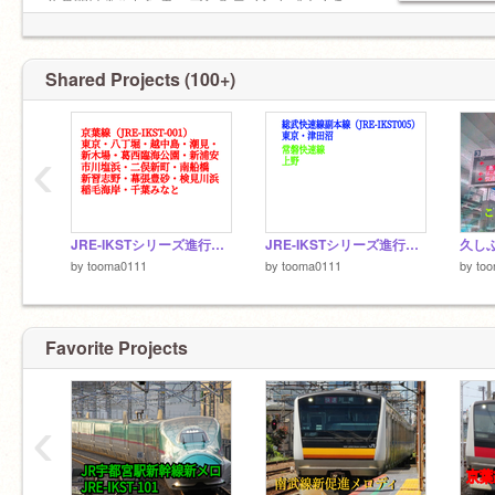
ントの方へコメントお願いします。
その間は荒らし行為・アンチコメント諸々人を
傷つける行為はおやめください。
もし万が一こういう行為を見かけましたら現在
のアカウント、
@T-Station_Melody
までコメン
Shared Projects (100+)
トください。
では、皆さんまた会う日まで、さようなら
‹
JRE-IKSTシリーズ進行状況 耐久ver
JRE-IKSTシリーズ進行状況 通常ver
by
tooma0111
by
tooma0111
by
to
Favorite Projects
‹