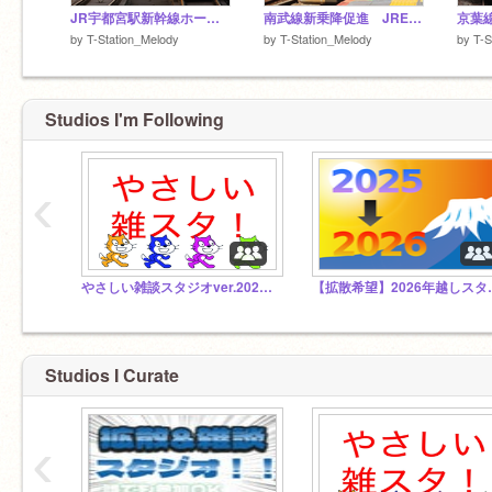
JR宇都宮駅新幹線ホーム新発車メロディ 「JRE-IKST-101」（東北101番）
南武線新乗降促進 JRE-IKST-014（首都圏20番）
by
T-Station_Melody
by
T-Station_Melody
by
T-S
Studios I'm Following
‹
やさしい雑談スタジオver.20260215
【拡散希望】202
Studios I Curate
‹