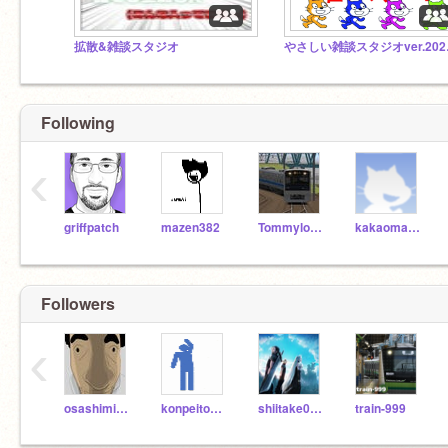
拡散&雑談スタジオ
やさし
Following
‹
griffpatch
mazen382
Tommylongeyelashes
kakaomame
Followers
‹
osashimitaro
konpeitoosashimi
shiitake0715
train-999