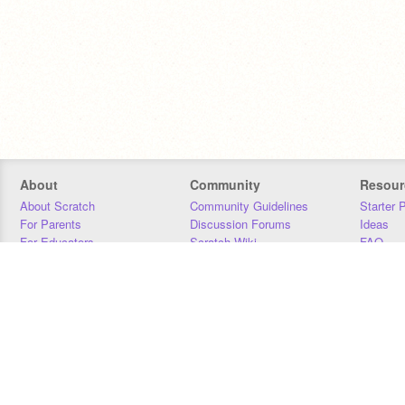
About
Community
Resour
About Scratch
Community Guidelines
Starter 
For Parents
Discussion Forums
Ideas
For Educators
Scratch Wiki
FAQ
For Developers
Statistics
Downloa
Our Team
Contact
Donors
Jobs
Donate