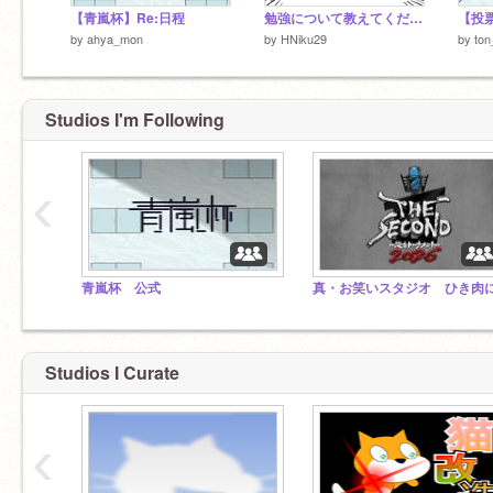
【青嵐杯】Re:日程
勉強について教えてください
by
ahya_mon
by
HNiku29
by
ton
Studios I'm Following
‹
青嵐杯 公式
Studios I Curate
‹