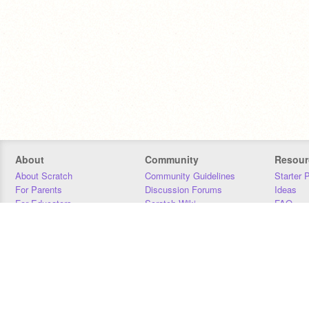
About
Community
Resour
About Scratch
Community Guidelines
Starter 
For Parents
Discussion Forums
Ideas
For Educators
Scratch Wiki
FAQ
For Developers
Statistics
Downloa
Our Team
Contact
Donors
Jobs
Donate