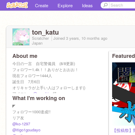
Create
Explore
Ideas
ton_katu
Scratcher
Joined
3 years, 10 months
ago
Japan
About me
Featured
今日の一言 自宅警備員 (8/8更新)
フォロワー1.4k！！ありがとおおお！
現在フォロワー1444人
誕生日 7月6日
オリキャラが上手い人はフォローします()
アイコン
@suzuki_a
様
What I'm working on
◤
フォロワー1000達成!!
リア友
@ko-1297
@itigo1goudayo
【投稿祭】