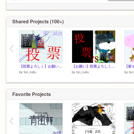
@saikyouuu
@AYAKANOFEYA
@yukiii5
@gya_ro
Shared Projects (100+)
@Ryuna_Clair
‹
【投票よろしく】お願いします！！
【お願い】投票よろしく！！
【新
by
ton_katu
by
ton_katu
by
ton
Favorite Projects
‹