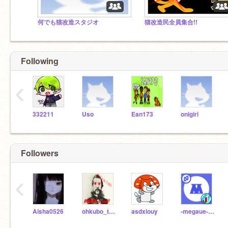
何でも猫改造スタジオ
猫改造民全員集合!!
Following
‹
332211
Uso
Ean173
onigiri
Followers
‹
Aisha0526
ohkubo_toshimichi
asdxiouy
-megaue-sub