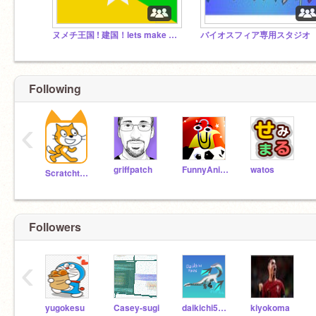
ヌメチ王国 ! 建国！lets make numechi!!!!!
バイオスフィア専用スタジオ
Following
‹
griffpatch
FunnyAnimatorJimTV
watos
Scratchteam
Followers
‹
yugokesu
Casey-sugi
daikichi5426
kiyokoma