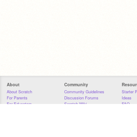
About
Community
Resour
About Scratch
Community Guidelines
Starter 
For Parents
Discussion Forums
Ideas
For Educators
Scratch Wiki
FAQ
For Developers
Statistics
Downloa
Our Team
Contact
Donors
Jobs
Donate