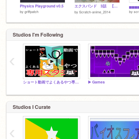
Physics Playground v0.5
エクスパンド 3話 【覚醒】
by
griffpatch
by
scr
by
Scratch-anime_2014
Studios I'm Following
‹
ショート動画でよくあるやつ専用スタジオ
▶️ Games
Studios I Curate
‹