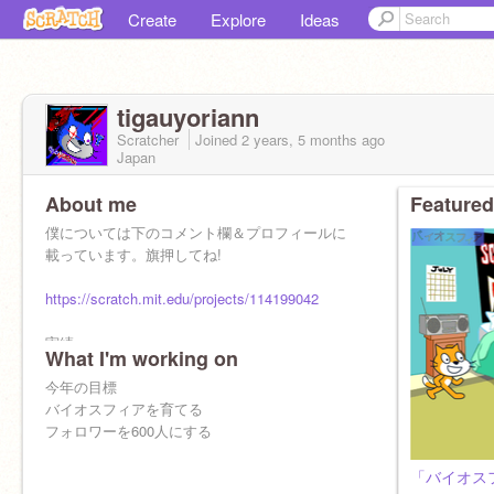
Create
Explore
Ideas
tigauyoriann
Scratcher
Joined
2 years, 5 months
ago
Japan
About me
Featured
僕については下のコメント欄＆プロフィールに
載っています。旗押してね!
https://scratch.mit.edu/projects/114199042
実績
What I'm working on
傾向3P 傾向1P2回 傾向一位3回 傾向3位
傾向2P一回 プラットフォーマーで傾向で2P取
今年の目標
った
バイオスフィアを育てる
フォロワーを600人にする
「バイオス