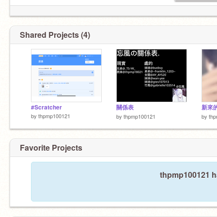
F4F✓
抄襲✘
Shared Projects (4)
盜✘
#Scratcher
關係表
新來的
by
thpmp100121
by
thpmp100121
by
th
Favorite Projects
thpmp100121 has
散