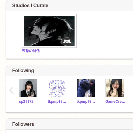
Studios I Curate
夜愁の關係
Following
‹
sp21172
tkpmp181006
tkpmp181221
GameCreator_Girl-alt
Followers