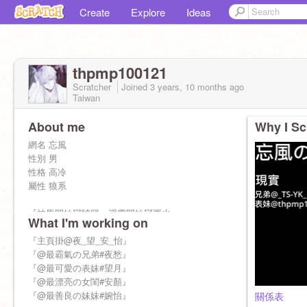
Create
Explore
Ideas
thpmp100121
Scratcher
Joined
3 years, 10 months
ago
Taiwan
About me
Why I Sc
網名 忘風
性別 男
性格 高冷
屬性 狼系
『神馬開始變驢腿，浮雲開始變雨水』
What I'm working on
『主頁掛@夜_望_安_怡』
『@最霸氣の兄弟#夜愁』
處關係✓
『@最可愛の表妹#望月』
№兄弟 cp
『@最漂亮の女閨#安顏』
『@最善良の妹妹#婉怡』
關係表