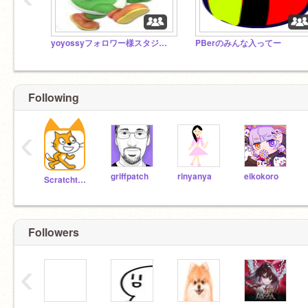
yoyossyフォロワー様スタジオyoyossy's Followers Studio
PBerのみんな入ってー
Following
‹
griffpatch
rinyanya
eikokoro
Scratchteam
Followers
‹