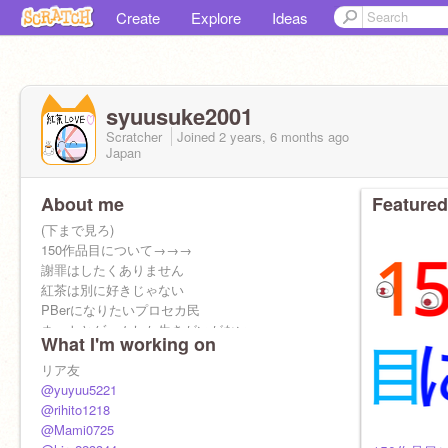
Create
Explore
Ideas
syuusuke2001
Scratcher
Joined
2 years, 6 months
ago
Japan
About me
Featured
(下まで見ろ)
150作品目について→→→
謝罪はしたくありません
紅茶は別に好きじゃない
PBerになりたいプロセカ民
ネットとゲームしか生きがいがない
What I'm working on
誕生日は2/24です祝ってください
フォローしろください(強制)
リア友
好きな言葉は酢昆布と墾田永年私財法
@yuyuu5221
最近瑞希沼
@rihito1218
@Mami0725