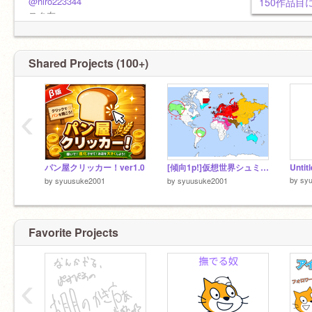
@hiro223344
150作品
スク友
@zerarinn
@noosan030
@metuboujinraipc
Shared Projects (100+)
@dushdogJP
@Mihikimi
@NGRMESI
‹
@jsefhiso_kjbgifsi
@study-chicken
にぶせきつい？っていう病気らしい...
パン屋クリッカー！ver1.0
[傾向1p!]仮想世界シュミレーター sorenn次元 remix
Untit
by
sy
by
syuusuke2001
by
syuusuke2001
Favorite Projects
‹