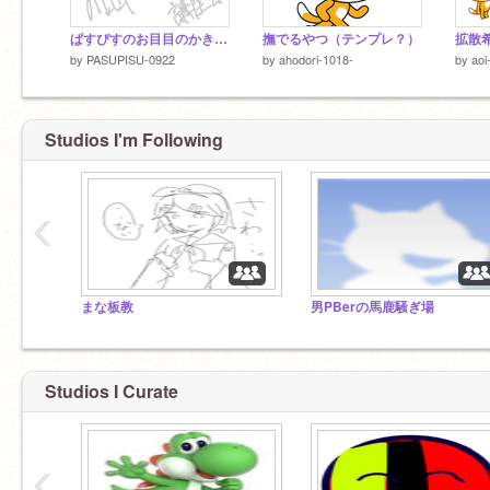
ぱすぴすのお目目のかき方ぁ講座☆
撫でるやつ（テンプレ？）
by
PASUPISU-0922
by
ahodori-1018-
by
aoi
Studios I'm Following
‹
まな板教
男PBerの馬鹿騒ぎ場
Studios I Curate
‹