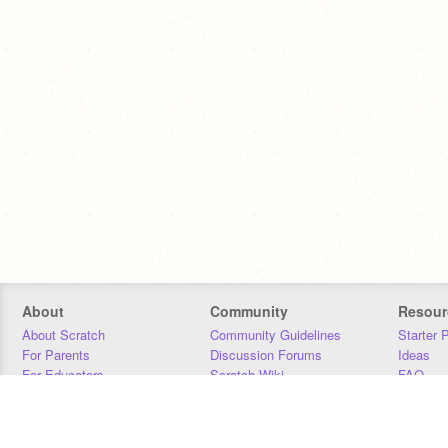
About
Community
Resour
About Scratch
Community Guidelines
Starter 
For Parents
Discussion Forums
Ideas
For Educators
Scratch Wiki
FAQ
For Developers
Statistics
Downloa
Our Team
Contact
Donors