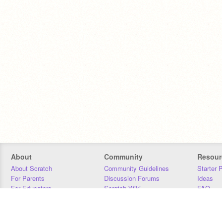
About
Community
Resour
About Scratch
Community Guidelines
Starter 
For Parents
Discussion Forums
Ideas
For Educators
Scratch Wiki
FAQ
For Developers
Statistics
Downloa
Our Team
Contact
Donors