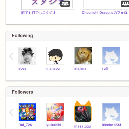
誰でも何でもスタジオ
Chuunichi-Dr
Following
‹
abee
manabu
atajima
rufi
Followers
‹
Rai_726
yuikabibi
kinoko1234
masatugu