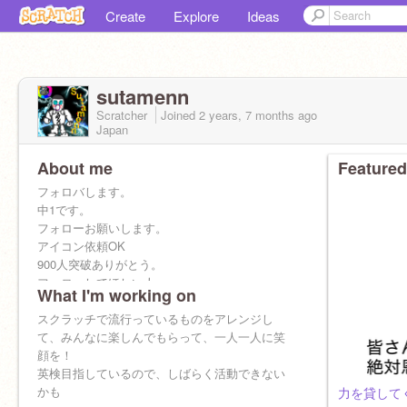
Create
Explore
Ideas
sutamenn
Scratcher
Joined
2 years, 7 months
ago
Japan
About me
Featured
フォロバします。
中1です。
フォローお願いします。
アイコン依頼OK
900人突破ありがとう。
フォローしてほしい人
What I'm working on
ink_daoさん
https://scratch.mit.edu/users/ink_dao
スクラッチで流行っているものをアレンジし
アイコン変えたけど、詳しくは、あともうちょ
て、みんなに楽しんでもらって、一人一人に笑
っとで出す作品を見てね！！
顔を！
英検目指しているので、しばらく活動できない
かも
力を貸して