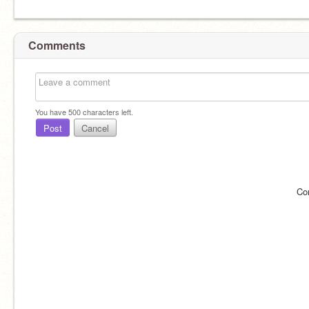
Comments
You have
500
characters left.
Post
Cancel
Co