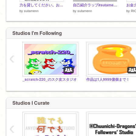
力を貸してください。お願いします。
自己紹介ラップ#sutamenn
お金ク
by
sutamenn
by
sutamenn
by
RI
Studios I'm Following
‹
_scratch-220_のスク友スタジオ
作品は1人9999億個まで！
Studios I Curate
‹