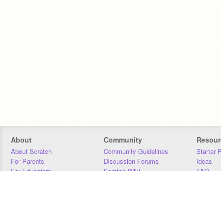
About
Community
Resour
About Scratch
Community Guidelines
Starter 
For Parents
Discussion Forums
Ideas
For Educators
Scratch Wiki
FAQ
For Developers
Statistics
Downloa
Our Team
Contact
Donors
Jobs
Donate