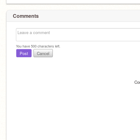
Comments
You have
500
characters left.
Post
Cancel
Co