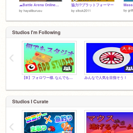
☁Battle Arena Online☁ [マインクラフト バトルアリーナ！]
協力!?プラットフォーマー
by
gri
by
hayatiburusu
by
stksk2011
Studios I'm Following
‹
【B】フォロワー様. なんでもスタジオ
みんなで人気を目指そう！
Studios I Curate
‹