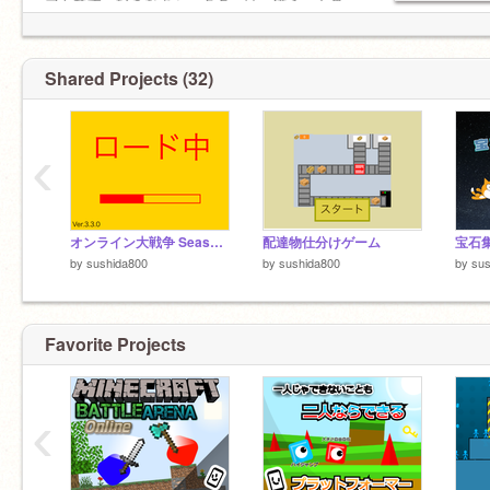
フトです。好きなキャラクターは、猫ミームの
チピチャパ猫と、ハッピー猫と、hucuh?猫で
す。
それと、マッシュとヒロアカの轟焦凍とかの
Shared Projects (32)
アニメキャラも好きです。
‹
オンライン大戦争 Season3 remix
配達物仕分けゲーム
宝石
by
sushida800
by
sushida800
by
sus
Favorite Projects
‹