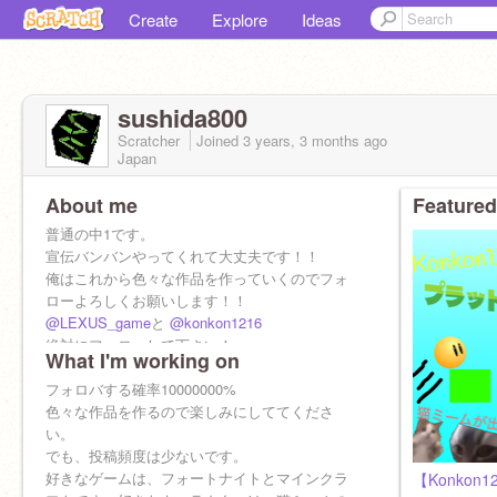
Create
Explore
Ideas
sushida800
Scratcher
Joined
3 years, 3 months
ago
Japan
About me
Featured
普通の中1です。
宣伝バンバンやってくれて大丈夫です！！
俺はこれから色々な作品を作っていくのでフォ
ローよろしくお願いします！！
@LEXUS_game
と
@konkon1216
絶対にフォローして下さい！
What I'm working on
俺のことをフォローしてくれたら、
1000000000000%でフォロバします！
フォロバする確率10000000%
色々な作品を作るので楽しみにしててくださ
い。
でも、投稿頻度は少ないです。
好きなゲームは、フォートナイトとマインクラ