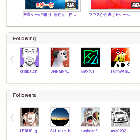
放置ゲー×虫取り×魚釣り 自信作
マウスから逃げるゲーム
Following
‹
griffpatch
BNNMN444TvTest
hi95701
FunnyAnimatorJimTV
Followers
‹
LEXUS_game
Ski_take_hi
susisida800
osk0202