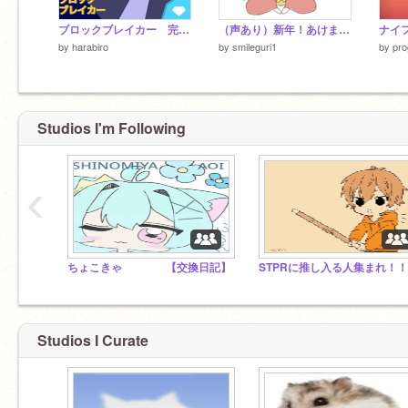
ブロックブレイカー 完全日本語ver.
（声あり）新年！あけまして！おめでとぉぉぉ。今年もよろしくね）
ナイ
by
harabiro
by
smileguri1
by
pro
Studios I'm Following
‹
ちょこきゃ 【交換日記】
STPRに推し入る人集まれ！！
Studios I Curate