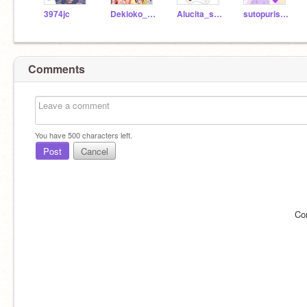
3974jc
Dekioko_INKYATENSEI
Alucita_spilodesma
sutopurisiromi
Comments
You have
500
characters left.
Post
Cancel
Co