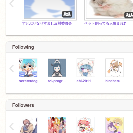
‹
すとぷりなりすまし反対委員会
ペット飼ってる人集まれ❣️
Following
‹
scratctdog
rei-program
chi-2011
hinaharukyoudai
Followers
‹