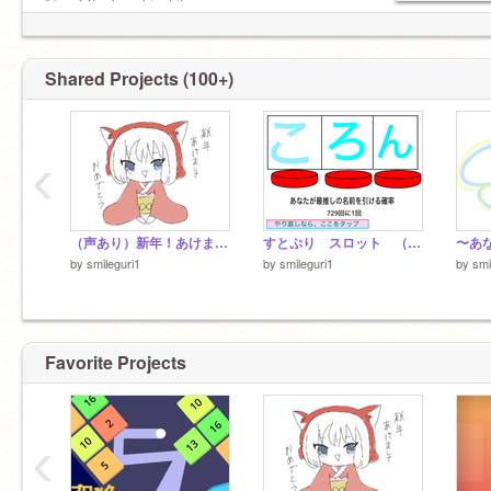
姉：
@tyokozukinohito
三つ子：
@-yua--
@rion_5022
飼い主：
@-ria--
師匠：
@kokoro-0205
Shared Projects (100+)
親友：
@kokomaru0314
相方：
@---ruruna---
神専用絵師：
@_m0m0
‹
（声あり）新年！あけまして！おめでとぉぉぉ。今年もよろしくね）
すとぷり スロット （りみ）
by
smileguri1
by
smileguri1
by
smi
Favorite Projects
‹