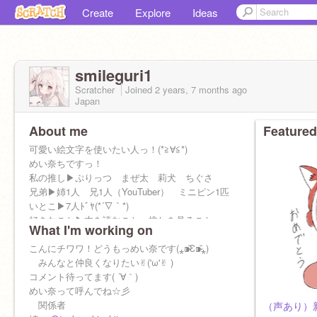
Create
Explore
Ideas
smileguri1
Scratcher
Joined
2 years, 7 months
ago
Japan
About me
Featured
可愛い絵文字を使いたい人っ！(*≧∀≦*)
めい奈ちですっ！
私の推し▶︎ぷりっつ まぜ太 莉犬 ちぐさ
兄弟▶︎姉1人 兄1人（YouTuber） ミニピン1匹
いとこ▶︎7人ﾄﾞﾔ(*´∇｀*)
好きなこと▶︎本を読むこと 推しを見ること
What I'm working on
誕生日▶︎10月10日 祝ってくれぇーーー！！
年齢▶︎12歳 （中1やっで）
こんにチワワ！どうもっめい奈です(⁎⁍̴̆Ɛ⁍̴̆⁎)
みんなと仲良くなりたい✌︎('ω'✌︎ )
フォローは、仲良くなった人にするね！！
コメント待ってます( ´∀｀)
ごめんね....๐ ( ´^`°
めい奈って呼んでね☆彡
関係者