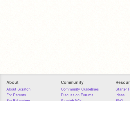
About
Community
Resour
About Scratch
Community Guidelines
Starter 
For Parents
Discussion Forums
Ideas
For Educators
Scratch Wiki
FAQ
For Developers
Statistics
Downloa
Our Team
Contact
Donors
Jobs
Donate