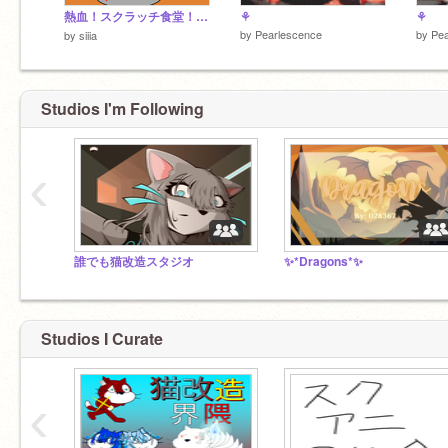
熱血！スクラッチ食堂！ver.7.1 Hot blood! Scratch dining room!
⚘
⚘
by
Pearlescence
by
Pea
by
siiia
Studios I'm Following
‹
誰でも猫改造スタジオ
✨*Dragons*✨
Studios I Curate
‹