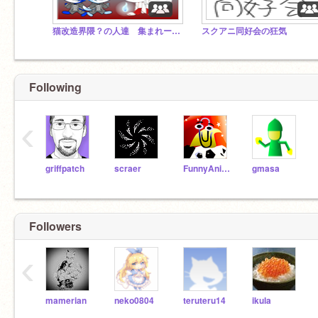
猫改造界隈？の人達 集まれー！！
スクアニ同好会の狂気
Following
‹
griffpatch
scraer
FunnyAnimatorJimTV
gmasa
Followers
‹
mamerian
neko0804
teruteru14
ikula