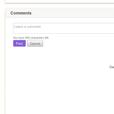
Comments
You have
500
characters left.
Post
Cancel
Co