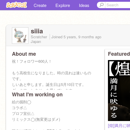
Create
Explore
Ideas
siiia
Scratcher
Joined
5 years, 9 months
ago
Japan
About me
Featured
祝！フォロワー600人！
もう高校生になりました。時の流れは速いもの
です。
しいあと申します。誕生日は5月10日です。
ダークファンタジーを愛しています。
What I'm working on
絵の掘削◯
コラボ△
／＞ フ
プロフ宣伝△
| _ _|
リミックス◯(無変更はダメ)
／` ミ＿xノ <フォローお願いします
[煌]満月に