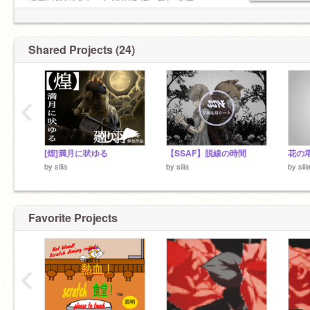
/ | Please follow me
現在は2DアクションRPGを作っています
/
5/11再開。背景イラスト制作中…
6/1ボスモーション作成開始
Shared Projects (24)
7/18マップリデザイン
‹
[煌]満月に吠ゆる
【SSAF】脱線の時間
by
siiia
by
siiia
by
siii
Favorite Projects
‹