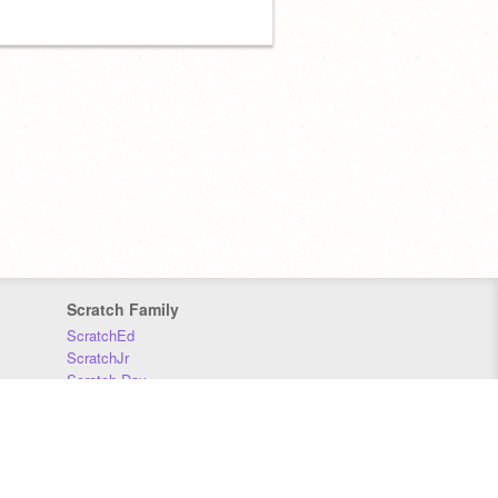
Scratch Family
ScratchEd
ScratchJr
Scratch Day
Scratch Conference
Scratch Foundation