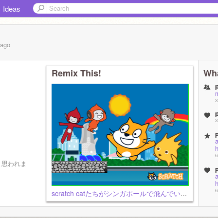
Ideas
ago
Remix This!
Wha
3
3
a
6
と思われま
a
6
scratch catたちがシンガポールで飛んでいる画像
6