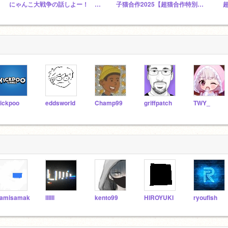
にゃんこ大戦争の話しよー！ (超拡散希望)
子猫合作2025【超猫合作特別編】【音MAD】
超
ickpoo
eddsworld
Champ99
griffpatch
TWY_
amisamak
lIIIIl
kento99
HlROYUKI
ryoufish