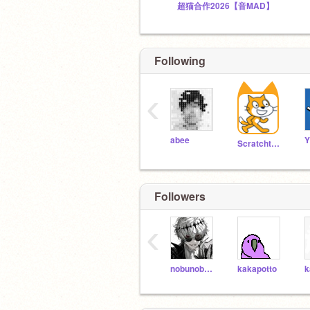
超猫合作2026【音MAD】
Following
‹
abee
Y
Scratchteam
Followers
‹
nobunobu-ru
kakapotto
k