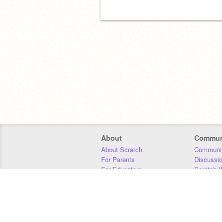
About
Commun
About Scratch
Communit
For Parents
Discussi
For Educators
Scratch W
For Developers
Statistics
Our Team
Donors
Jobs
Donate