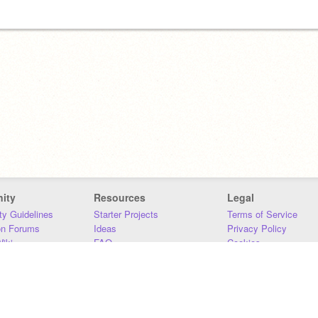
ity
Resources
Legal
y Guidelines
Starter Projects
Terms of Service
on Forums
Ideas
Privacy Policy
iki
FAQ
Cookies
Download
DMCA
Contact Us
DSA Requirements
MIT Accessibility