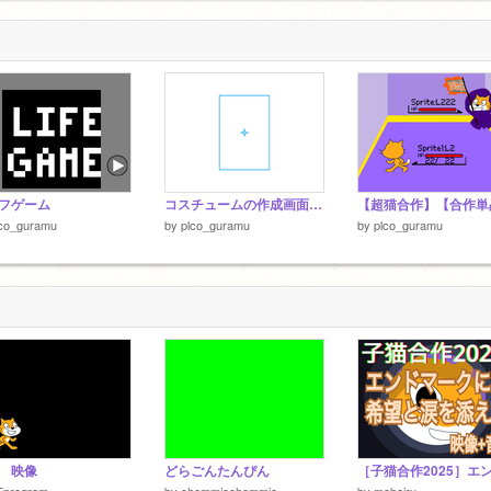
1
フゲーム
コスチュームの作成画面で出てくる例の水色の枠
lco_guramu
by
plco_guramu
by
plco_guramu
 映像
どらごんたんぴん
Tprogram
by
chemmiechemmie
by
mobairu