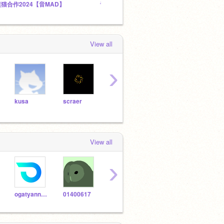
猫合作2024【音MAD】
音MAD大好き大好きクラブ
Projec
View all
›
kusa
scraer
Will_Wam
griffpatch_tutor
View all
›
ogatyannsakka-
01400617
minarun
kanade0402
Ke-m