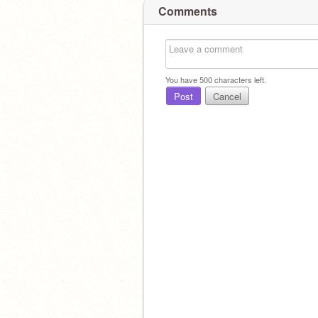
Comments
You have
500
characters left.
Post
Cancel