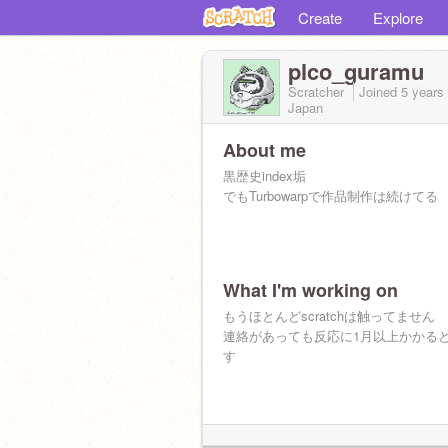
Create
Explore
plco_guramu
Scratcher
Joined
5 years
Japan
About me
黒歴史index垢
でもTurbowarpで作品制作は続けてる
What I'm working on
もうほとんどscratchは触ってません
連絡があっても反応に1月以上かかる
す