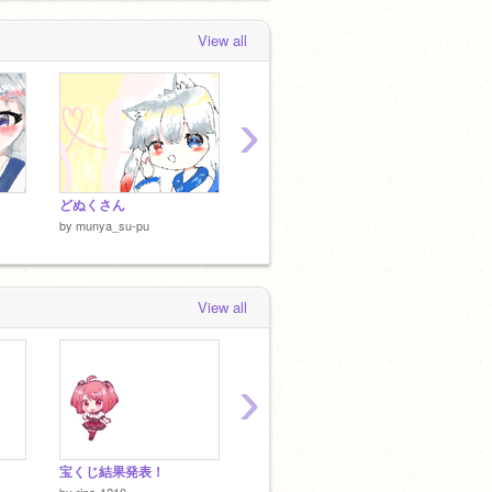
View all
›
どぬくさん
たっつん
からぴ
by
munya_su-pu
by
munya_su-pu
by
muny
View all
›
宝くじ結果発表！
!! スクラッチ・パーティ !! Scratch Party !!
ベノム
by
rina-1210
by
praplane
by
wotuit