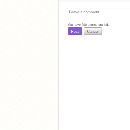
You have
500
characters left.
Post
Cancel