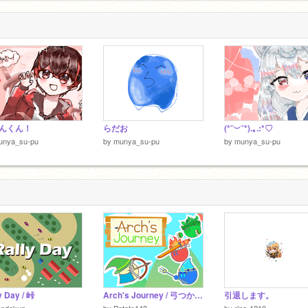
んくん！
らだお
(*˘︶˘*).｡.:*♡
unya_su-pu
by
munya_su-pu
by
munya_su-pu
y Day / 峠
Arch's Journey / 弓つかいアーチの旅
引退します。
andakun
by
Poteto143
by
rina-1210