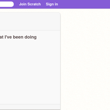
Join Scratch
Sign in
t I've been doing