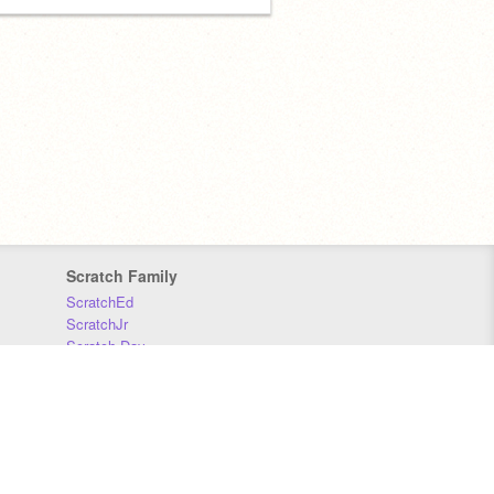
Scratch Family
ScratchEd
ScratchJr
Scratch Day
Scratch Conference
Scratch Foundation