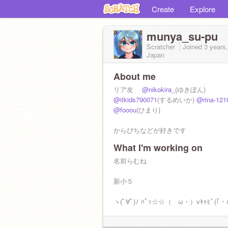
Create
Explore
munya_su-pu
Scratcher
Joined
3 years
Japan
About me
リア友
@nikokira_
(ゆきぽん)
@itkids790071
(するめいか)
@rina-121
@fooou
(ひまり)
からぴちなどが好きです
What I'm working on
名前らむね
新小５
ヽ(ﾟ∀ﾟ)ﾉ ﾊﾟｯ☆☆（ゝω・）vｷｬﾋﾟ(｢・