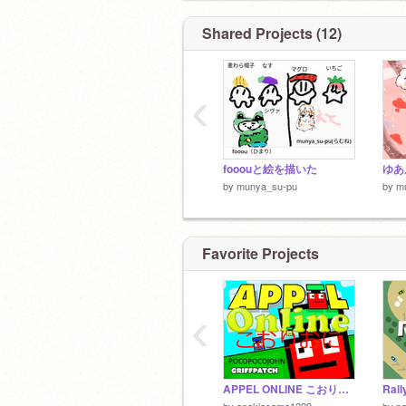
Shared Projects (12)
‹
fooouと絵を描いた
ゆあ
by
munya_su-pu
by
m
Favorite Projects
‹
APPEL ONLINE こおりおに/アッペルオンラインこおりおに remix-2
Rall
by
anakiasama1229
by
p