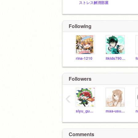
ストレス解消部屋
Following
rina-1210
itkids790071
f
Followers
‹
siyu_gumisuki
maa-usumai
n
Comments