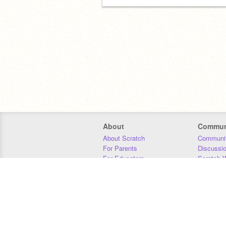
About
Commun
About Scratch
Communit
For Parents
Discussi
For Educators
Scratch W
For Developers
Statistics
Our Team
Donors
Jobs
Donate