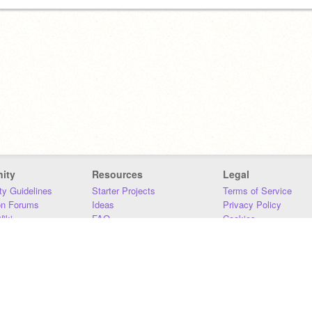
ity
Resources
Legal
y Guidelines
Starter Projects
Terms of Service
on Forums
Ideas
Privacy Policy
iki
FAQ
Cookies
Download
DMCA
Contact Us
DSA Requirements
MIT Accessibility