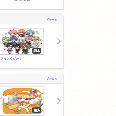
View all
›
リア友スタジオ！
リア友達が作品入れるところー！
ハチャ
View all
›