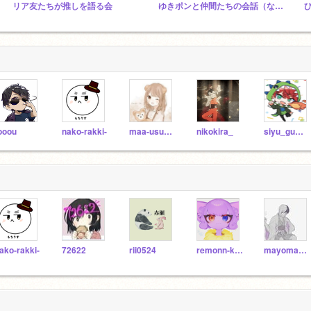
リア友たちが推しを語る会
ゆきポンと仲間たちの会話（なんかぐちっていいよ）
ooou
nako-rakki-
maa-usumai
nikokira_
siyu_gumisuki
ako-rakki-
72622
rii0524
remonn-karaage
mayomayo0711