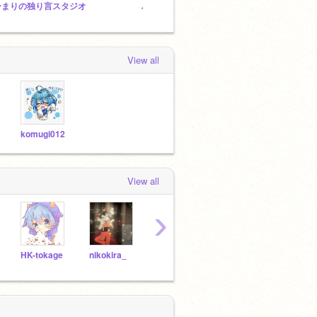
ひまりの独り言スタジオ
ハチャメチャスタジオ
リア友
View all
komugi012
View all
›
HK-tokage
nikokira_
itkids790071
rina-1210