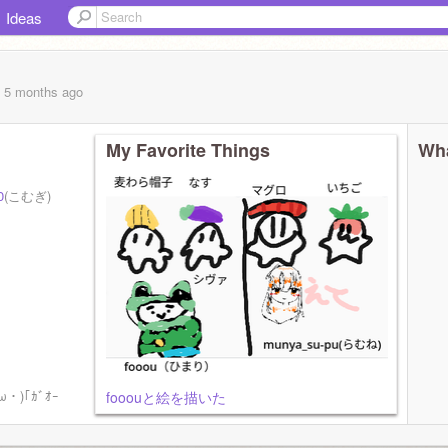
Ideas
, 5 months
ago
My Favorite Things
Wha
0
(こむぎ)
ω・)｢ｶﾞｵｰ
fooouと絵を描いた