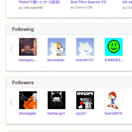
Piskelで描いたやつ[追加]
Bad Time Quartet V2!
by
Cherry1729
by
milkshake485
by
012
Following
‹
hanngousuihann
harunaoki
mario0127
KAMUI0305
Followers
‹
shunapple
hanba-gu1
ayu27
Suicn0818