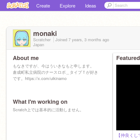
Create
Explore
Ideas
monaki
Scratcher
Joined
7 years, 3 months
ago
Japan
About me
Featured
もなきですが、今はういきなもと申します。
倉成町私立病院のナースロボ＿タイプＴが好き
です。https://x.com/uikinamo
What I'm working on
Scratch上では基本的に活動しません。
【仲良くし