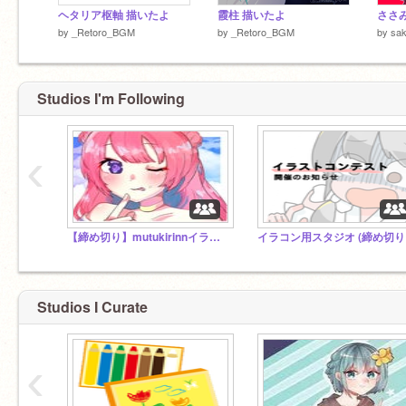
ヘタリア枢軸 描いたよ
霞柱 描いたよ
ささ
by
_Retoro_BGM
by
_Retoro_BGM
by
sak
Studios I'm Following
‹
【締め切り】mutukirinnイラコン第一回開催のお知らせ
イ
Studios I Curate
‹