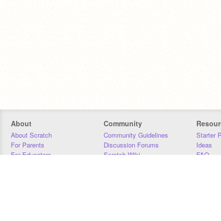
About
Community
Resour
About Scratch
Community Guidelines
Starter 
For Parents
Discussion Forums
Ideas
For Educators
Scratch Wiki
FAQ
For Developers
Statistics
Downloa
Our Team
Contact
Donors
Jobs
Donate