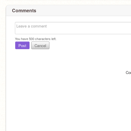
Comments
You have
500
characters left.
Post
Cancel
Co