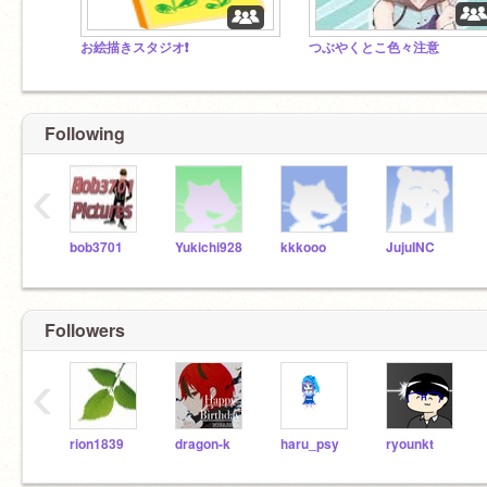
お絵描きスタジオ❗
つぶやくとこ色々注意
Following
‹
bob3701
Yukichi928
kkkooo
JujuINC
Followers
‹
rion1839
dragon-k
haru_psy
ryounkt