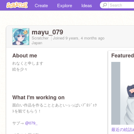
Create
Explore
Ideas
mayu_079
Scratcher
Joined
9 years, 4 months
ago
Japan
About me
Featured
れなくと申します
絵を少々
What I'm working on
面白い作品を作ることとあといっっぱいﾌﾟﾛｼﾞｪｸ
ﾄを観てもらう！
サブ→
@079_
最近の絵詰め