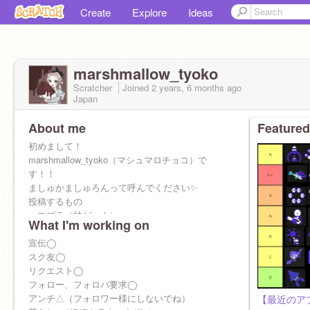
Create
Explore
Ideas
marshmallow_tyoko
Scratcher
Joined
2 years, 6 months
ago
Japan
About me
Featured
初めまして！
marshmallow_tyoko（マシュマロチョコ）で
す！！
ましゅかましゅろんって呼んでください✨
投稿するもの
・スプラ（神ゲー！）
What I'm working on
・プロセカ（こは絵名瑞希推し）
・シクフォニ（いるらん推し✨）
宣伝◯
・歌ってみた（下手くそ☆）
スク友◯
・ちょっとしたイラスト（下手くそだ☆）
リクエスト◯
アイコン
フォロー、フォロバ要求◯
@Naka-ten
様
リア友
アンチ△（フォロワー様にしないでね）
@hanakoro25
しゃま