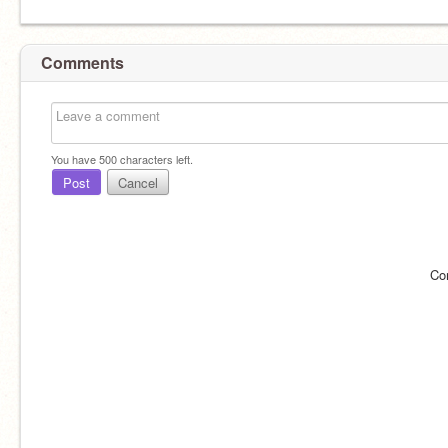
Comments
You have
500
characters left.
Post
Cancel
Co