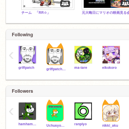
チーム 「RR☆」
Following
‹
griffpatch
ma-tare
eikokoro
griffpatch_tutor
Followers
‹
hamham2023
ranpiyo
Uchusyounenn
nikki_aku