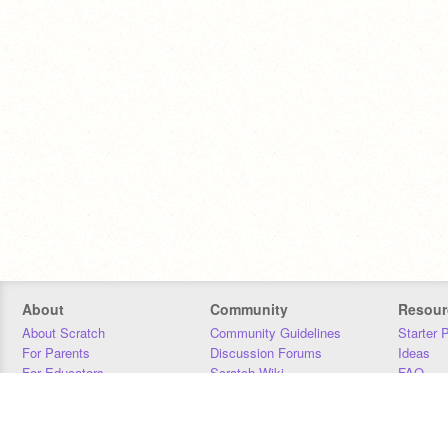
About
Community
Resour
About Scratch
Community Guidelines
Starter 
For Parents
Discussion Forums
Ideas
For Educators
Scratch Wiki
FAQ
For Developers
Statistics
Downloa
Our Team
Contact
Donors