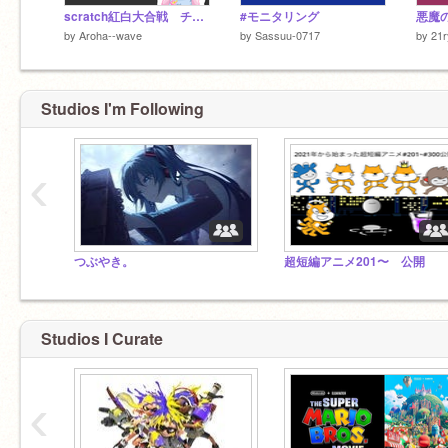
scratch紅白大合戦 チーム分け。。！⇩すてクリ！
#モニタリング
by
Aroha--wave
by
Sassuu-0717
by
21r
Studios I'm Following
‹
つぶやき。
超短編アニメ201〜 公開
Studios I Curate
‹