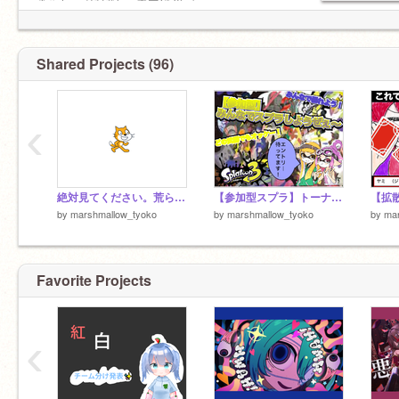
こんなやつより上をフォローして欲しいなあ
荒らし×（ほぼトラウマやぞw）
たくさんの人と仲良くなりたいです！
よろしく^^
Shared Projects (96)
‹
絶対見てください。荒らしなど全て私がやりました。※marshmallow_tyokoではありません。
【参加型スプラ】トーナメント表と最終確認
by
marshmallow_tyoko
by
marshmallow_tyoko
by
ma
Favorite Projects
‹