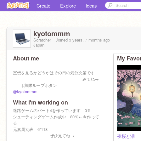
Create
Explore
Ideas
kyotommm
Scratcher
Joined
3 years, 7 months
ago
Japan
About me
My Favor
宣伝を見るかどうかはその日の気分次第です
みてね→
↓無限ループボタン
@kyotommm
What I'm working on
迷路ゲームのパート4を作っています 0％
シューティングゲーム作成中 80％←今作って
る
元素周期表 6/118
ぜひ見てね→
夜桜と湖