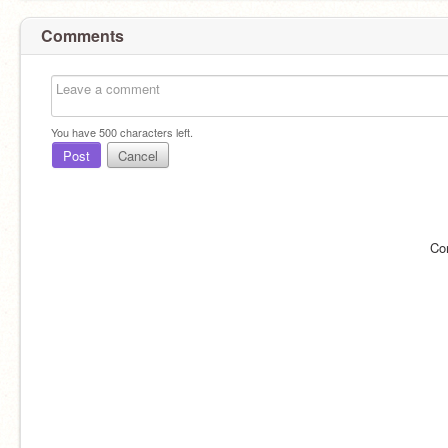
Comments
You have
500
characters left.
Post
Cancel
Co