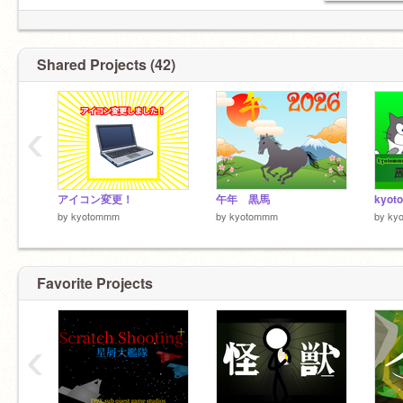
Shared Projects (42)
‹
アイコン変更！
午年 黒馬
by
kyotommm
by
kyotommm
by
ky
Favorite Projects
‹