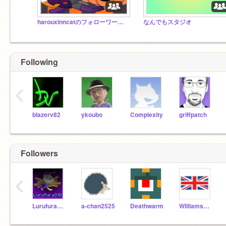
harouxinncatのフォローワー又はスク友・リア友様専用スタジオ
なんでもスタジオ
Following
‹
blazerv82
ykoubo
Complexity
griffpatch
Followers
‹
Lurufura810
a-chan2525
Deathwarm
WilliamsO549