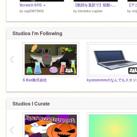
Scratch STG ＋
【歌詞を直訳で】怪獣×棒人間
by
rpg53873902
by
tokotoko-captain
by
nin
Studios I'm Following
‹
S Bat株式会社
kyotommmのなんでもスタジ
Studios I Curate
‹