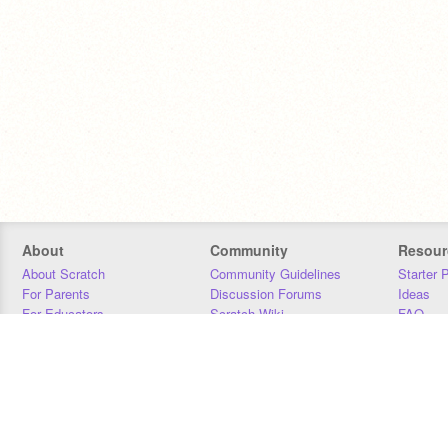
About
Community
Resour
About Scratch
Community Guidelines
Starter 
For Parents
Discussion Forums
Ideas
For Educators
Scratch Wiki
FAQ
For Developers
Statistics
Downloa
Our Team
Contact
Donors
Jobs
Donate