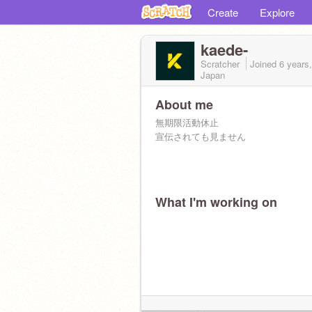
Create
Explore
kaede-
Scratcher
Joined
6 years
Japan
About me
無期限活動休止
宣伝されても見ません
What I'm working on