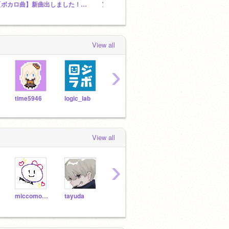
【ボカロ曲】新曲出しました！MVフルアニメです【オリジナル】eikokoro／はろける
宣伝スタジオ
グルー
View all
›
time5946
logic_lab
koumorin
kyarosu
ichig
View all
›
miccomofflers
tayuda
tshscra
sanda1574