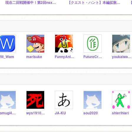
現在二回戦開催中！第2回nsxカップ！
【クエスト・ハント】本編拡散スタジオ
ill_Wam
marisuke
FunnyAnimatorJimTV
FutureCraftSeminar
youkaiwatch
komugi4969
wys19101901
JA-KU
sou2020
shierihiari