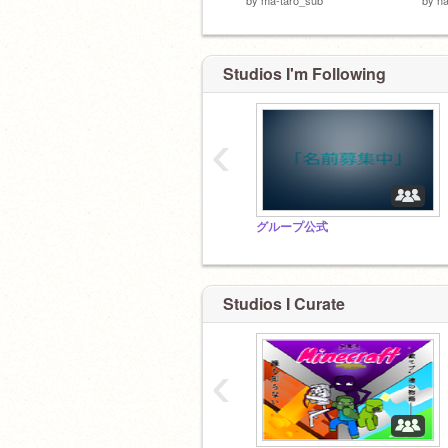
Studios I'm Following
‹
グループ公式
Studios I Curate
‹