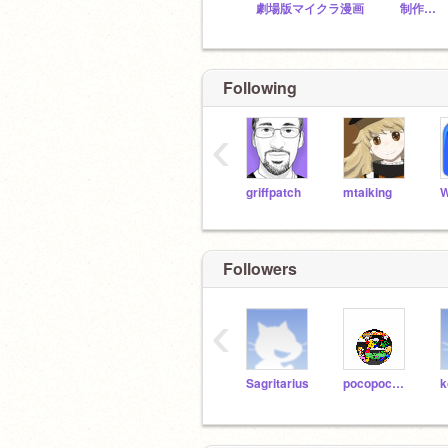
劇場版マイクラ漫画 制作スタジオ
Following
‹
griffpatch
mtaiking
W
Followers
‹
Sagritarius
pocopocojohn