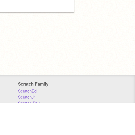
Scratch Family
ScratchEd
ScratchJr
Scratch Day
Scratch Conference
Scratch Foundation