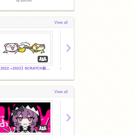
View all
›
【2022→2023】SCRATCH新年会！ 年明けても雑談しYO！ 作品なんでも入れYO！
傾
向
View all
›