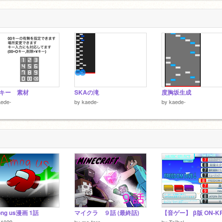
キー 素材
SKAの滝
度胸坂生成
aede-
by
kaede-
by
kaede-
ng us漫画 1話
マイクラ ９話 (最終話)
a1029
by
ma-tare
by
Tajihal