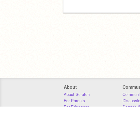
About
Commun
About Scratch
Communit
For Parents
Discussi
For Educators
Scratch W
For Developers
Statistics
Our Team
Donors
Jobs
Donate