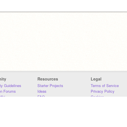
ity
Resources
Legal
y Guidelines
Starter Projects
Terms of Service
on Forums
Ideas
Privacy Policy
iki
FAQ
Cookies
Download
DMCA
Contact Us
DSA Requirements
MIT Accessibility