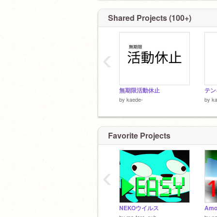
Shared Projects (100+)
‹
無期限活動休止
テン
by
kaede-
by
k
Favorite Projects
‹
NEKOウイルス
Amo
by
ma-taro_sub
by
n