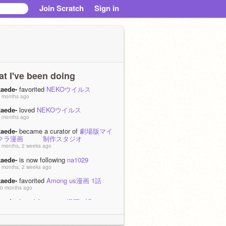
Join Scratch
Sign in
t I've been doing
kaede-
favorited
NEKOウイルス
 months ago
kaede-
loved
NEKOウイルス
 months ago
kaede-
became a curator of
劇場版マイ
クラ漫画 制作スタジオ
 months, 2 weeks ago
kaede-
is now following
na1029
 months, 2 weeks ago
kaede-
favorited
Among us漫画 1話
0 months ago
kaede-
loved
Among us漫画 1話
0 months ago