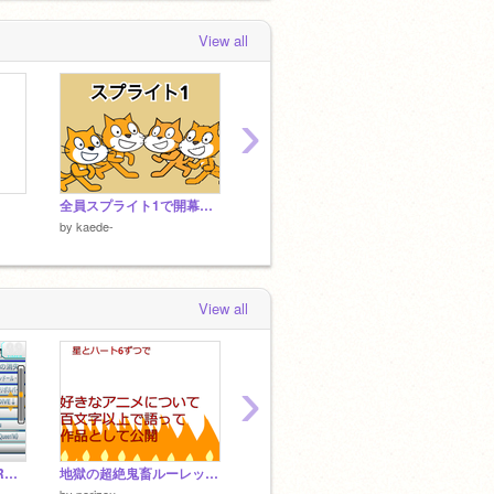
View all
›
全員スプライト1で開幕死ぬ系グループScratcher
BSoD
拍手
by
kaede-
by
kaede-
by
kaed
View all
›
【音ゲー】 β版 ON-KRAiSiSS DX 4th GROOVEDiVERS ver4.0,4
地獄の超絶鬼畜ルーレット引いた
ずっと風呂に入り続けるとどうなるのか？[マンガ動画]
3DSの
by
porizou
by
gomacyan
by
samir