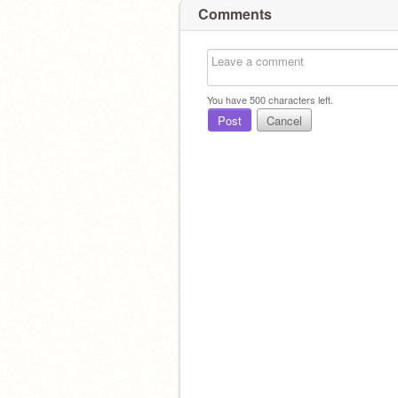
Comments
You have
500
characters left.
Post
Cancel