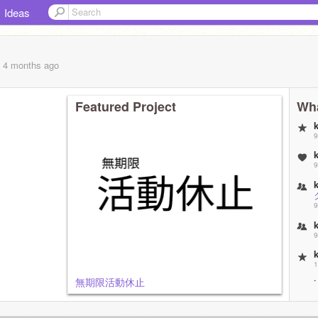
Ideas
, 4 months
ago
Featured Project
Wha
9
9
9
9
1
無期限活動休止
1