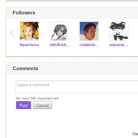
Followers
‹
NanaYama
ONORANDO
childishbeat
ookamikunn
Comments
You have
500
characters left.
Post
Cancel
Co