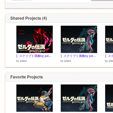
⚡️⬛︎⬛︎⬛︎⬛︎⬛︎⬛︎⬜︎⬜︎⬜︎⬜︎
→→→作成途中だけどどうぞ
おなかすいた
https://scratch.mit.edu/projects/632881943/
Shared Projects (4)
リンゼルはやく結ばれて
〚スクリプト演奏by juliaoi〛〜魔獣ガノン戦〜
〚スクリプト演奏by juliaoi〛〜ミファーのテーマ〜
by
juliaoi
by
juliaoi
by
juli
Favorite Projects