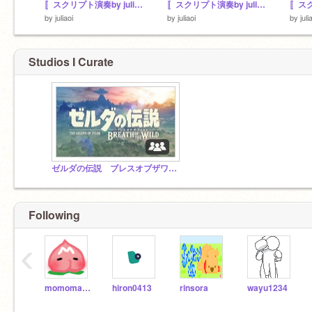
〚スクリプト演奏by juliaoi〛～カッシーワのテーマ～
〚スクリプト演奏by juliaoi〛〜ミファーのテーマ〜
by
juliaoi
by
juliaoi
by
juli
Studios I Curate
ゼルダの伝説 ブレスオブザワイルドスタジオ
Following
‹
momomario
hiron0413
rinsora
wayu1234