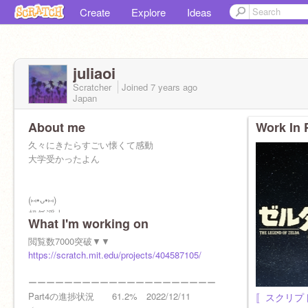
Create
Explore
Ideas
juliaoi
Scratcher
Joined
7 years
ago
Japan
About me
Work In 
久々にきたらすごい懐くて感動
大学受かったよん
(⑅•ᴗ•⑅)
超低浮上
What I'm working on
コメ返はがんばる
フォロバはしません
閲覧数7000突破▼▼
https://scratch.mit.edu/projects/404587105/
がんばった。きいてね▶︎▶︎▶︎
ーーーーーーーーーーーーーーーーーーーーー
Part4の進捗状況 61.2% 2022/12/11