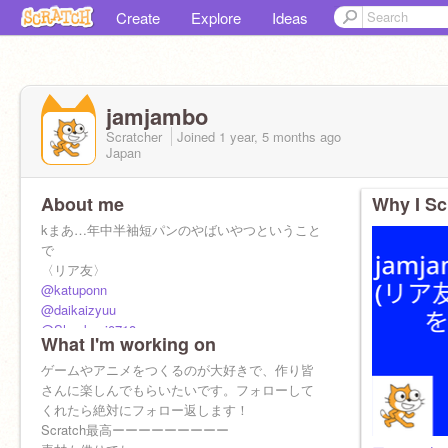
Create
Explore
Ideas
jamjambo
Scratcher
Joined
1 year, 5 months
ago
Japan
About me
Why I Sc
kまあ…年中半袖短パンのやばいやつということ
で
〈リア友〉
@katuponn
@daikaizyuu
@Shoukapi0718
What I'm working on
@louismarion27
@gackpo-0731
ゲームやアニメをつくるのが大好きで、作り皆
@PIPIPOTATOpipipotato
さんに楽しんでもらいたいです。フォローして
@rororo666
くれたら絶対にフォロー返します！
↑フォローして↑
Scratch最高ーーーーーーーーー