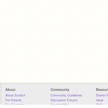
About
Community
Resour
About Scratch
Community Guidelines
Starter 
For Parents
Discussion Forums
Ideas
For Educators
Scratch Wiki
FAQ