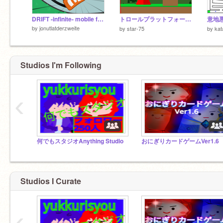
DRIFT -infinite- mobile friendly
トロールプラットフォーマー
意地
by
jonutlatderzweite
by
star-75
by
kat
Studios I'm Following
‹
何でもスタジオAnything Studio
Studios I Curate
‹