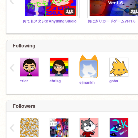
何でもスタジオAnything Studio
Following
‹
ericr
chrisg
gobo
ejmankh
Followers
‹