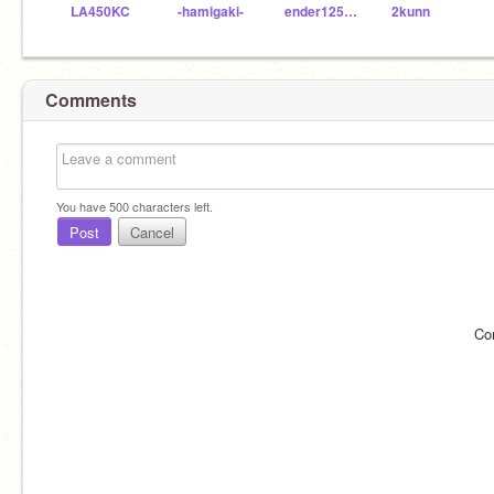
LA450KC
-hamigaki-
ender125dragon
2kunn
Comments
You have
500
characters left.
Post
Cancel
Co