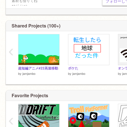
素材も借りてね
フォローして
ｵﾈｶﾞｲｼﾏｽ
オススメ”タクトエイム”↓
https://turbowarp.org/1322924699?fps=60&hqpen
Shared Projects (100+)
‹
超短編アニメ#22高速移動
ボケた
by
jamjambo
by
jamjambo
by
ja
Favorite Projects
‹