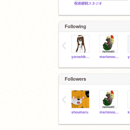
呪術廻戦スタジオ
Following
‹
yoroshiku_soudo
marionooshiri
y
Followers
‹
shoumaru
marionooshiri
k