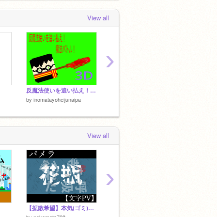
View all
›
反魔法使いを追い払え！魔法バトル！
銃撃戦 vsゾンビ チート
by
inomatayoheijunaipa
by
inomatayoheijunaipa
by
inoma
View all
›
【拡散希望】本気(ゴミ)文字PV パメラ
技追加‼ こおりおに オンライン online
by
nekomata728
by
RRR-scratch
by
RRR-