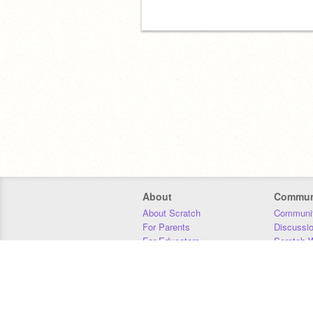
About
Commun
About Scratch
Communit
For Parents
Discussi
For Educators
Scratch W
For Developers
Statistics
Our Team
Donors
Jobs
Donate