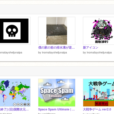
僕の家の前の排水溝が逆流しました。
新アイコン
omatayoheijunaipa
by
inomatayoheijunaipa
by
inomatayoheijunaipa
[更新終了] (旧)国際次元地図-v15.202~(仮)
Space Spam Ultimate | #All #Games
大戦争ゲーム ver2.0
by
yoshihome
OUFU210
by
brasiltoshi