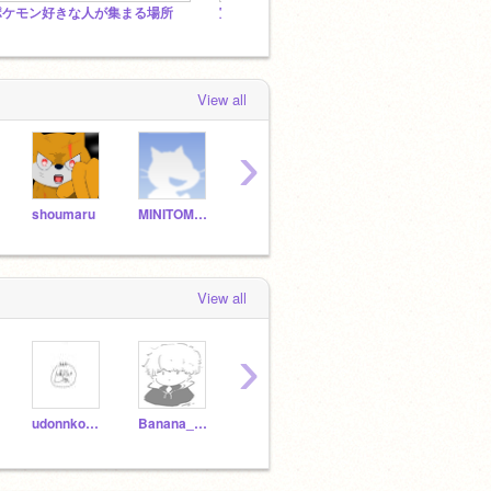
ポケモン好きな人が集まる場所
宣伝「Re:科学と魔法の異世界転移」
悪魔連
View all
›
shoumaru
MINITOMATO3
sk_aesthetics
kenkoro0414
View all
›
udonnkodesuyo
Banana_fighter
-_-suraimu-_-
orikyaratyannneru
Joyk