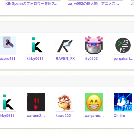
KINGpennのフォロワー専用スタジオ
za_w002の棒人間 アニメスタジオ
uzuru411
kirby0611
RAVEN_FX
rty0503
pc-gakari53
irby0611
warann2470
kawa222
waiyaresuwasabi
Oh-jiro