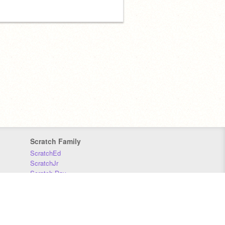
Scratch Family
ScratchEd
ScratchJr
Scratch Day
Scratch Conference
Scratch Foundation