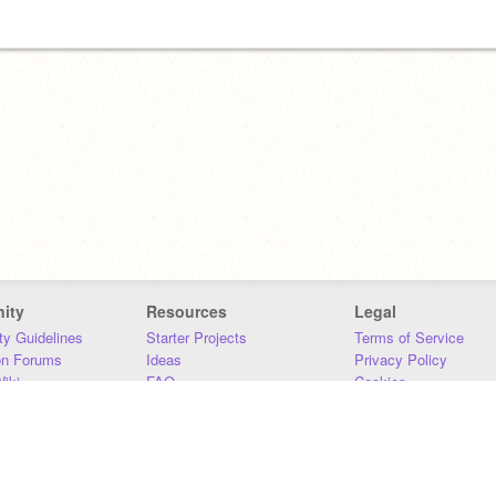
ity
Resources
Legal
y Guidelines
Starter Projects
Terms of Service
on Forums
Ideas
Privacy Policy
iki
FAQ
Cookies
Download
DMCA
Contact Us
DSA Requirements
MIT Accessibility