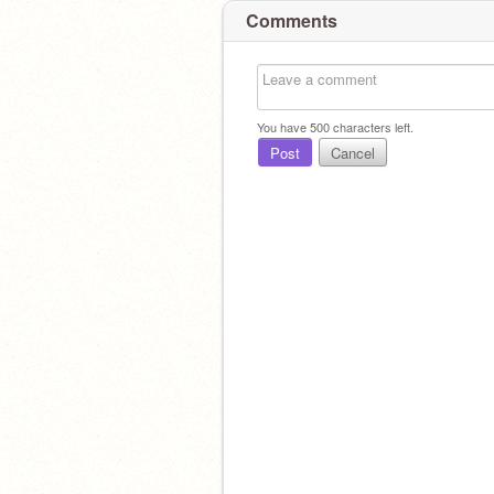
Comments
You have
500
characters left.
Post
Cancel