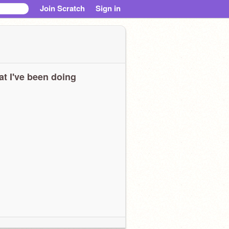
Join Scratch
Sign in
t I've been doing