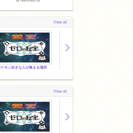
View all
›
ポケモン好きな人が集まる場所
宣伝「Re:科学と魔法の異世界転移」
ポケモ
View all
›