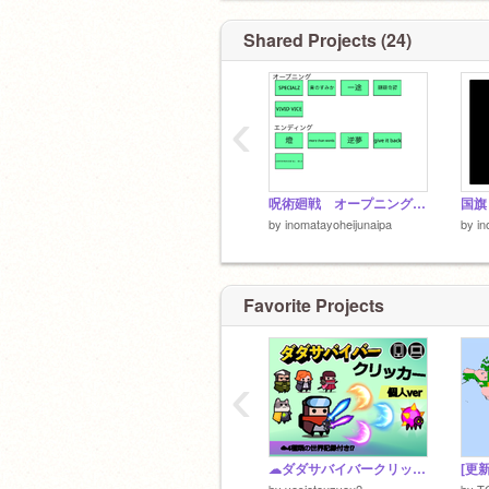
Shared Projects (24)
‹
呪術廻戦 オープニング&エンディング集
国旗
by
inomatayoheijunaipa
by
in
Favorite Projects
‹
☁ダダサバイバークリッカー【個人】
by
yosiotouzyou2
by
T