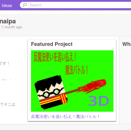
Ideas
naipa
, 1 month
ago
Featured Project
Wha
です！
ってね！
のでそこは
反魔法使いを追い払え！魔法バトル！