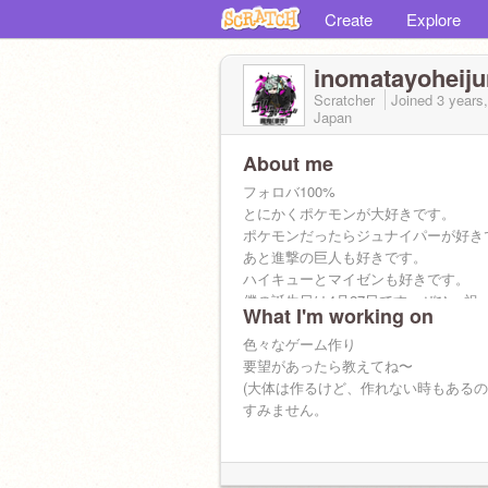
Create
Explore
inomatayoheiju
Scratcher
Joined
3 years
Japan
About me
フォロバ100%
とにかくポケモンが大好きです。
ポケモンだったらジュナイパーが好き
あと進撃の巨人も好きです。
ハイキューとマイゼンも好きです。
僕の誕生日は4月27日です。ぜひ、祝
What I'm working on
フォローお願いします！
色々なゲーム作り
要望があったら教えてね〜
(大体は作るけど、作れない時もある
すみません。