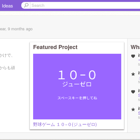
Ideas
year, 9 months
ago
Featured Project
Wha
かけで、
5
からも頑
5
5
5
野球ゲーム １０−０(ジューゼロ)