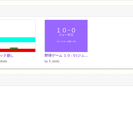
ック崩し
野球ゲーム １０−０(ジューゼロ)
_dodo
by
if_dodo