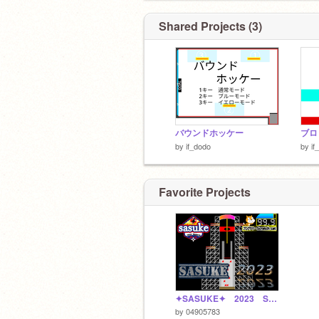
Shared Projects (3)
バウンドホッケー
ブロ
by
if_dodo
by
if
Favorite Projects
✦SASUKE✦ 2023 Scratch
by
04905783