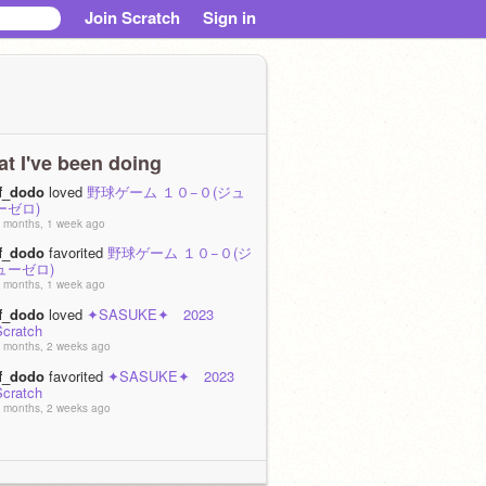
Join Scratch
Sign in
t I've been doing
if_dodo
loved
野球ゲーム １０−０(ジュ
ーゼロ)
 months, 1 week ago
if_dodo
favorited
野球ゲーム １０−０(ジ
ューゼロ)
 months, 1 week ago
if_dodo
loved
✦SASUKE✦ 2023
Scratch
 months, 2 weeks ago
if_dodo
favorited
✦SASUKE✦ 2023
Scratch
 months, 2 weeks ago