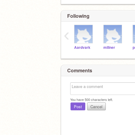
Following
‹
Aardvark
millner
Comments
You have
500
characters left.
Post
Cancel