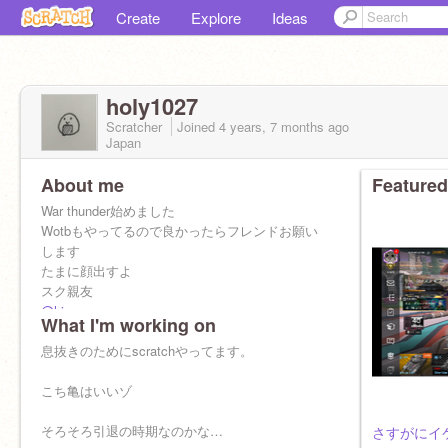
Create
Explore
Ideas
holy1027
Scratcher
Joined
4 years, 7 months
ago
Japan
About me
Featured
War thunder始めました
Wotbもやってるので良かったらフレンドお願い
します
たまに顔出すよ
スク親友
@hiyocco
What I'm working on
@mahikin
@235329
息抜きのためにscratchやってます。
スク友
@NMFH28
こち亀はいいゾ
@ミニハルさん…(´•̥ω•̥｀)
そろそろ引退の時期なのかな…
さすがにイ