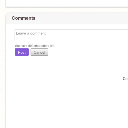
Comments
You have
500
characters left.
Post
Cancel
Co