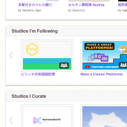
本家付きのマヒの踊り
セルサン製戦車 baykuş
昭和
by
taketora_tiger
by
hiyoccco
by
hgj
Studios I'm Following
‹
ピリンチ共和国国防軍
Make a Classic Platformer
Studios I Curate
‹