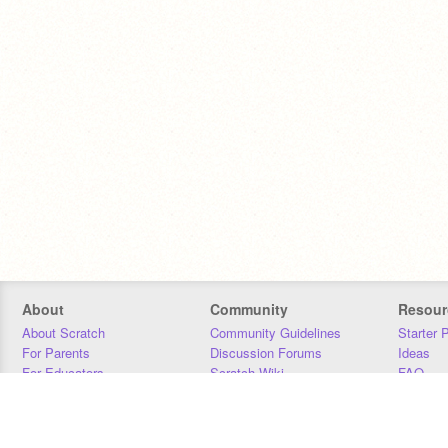
About
Community
Resour
About Scratch
Community Guidelines
Starter 
For Parents
Discussion Forums
Ideas
For Educators
Scratch Wiki
FAQ
For Developers
Statistics
Downloa
Our Team
Contact
Donors