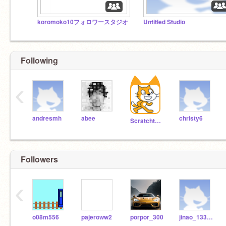
koromoko10フォロワースタジオ
Untitled Studio
Following
‹
andresmh
abee
christy6
Scratchteam
Followers
‹
o08m556
pajeroww2
porpor_300
jinao_133091