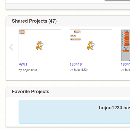
Shared Projects (47)
‹
숙제1
180418
1804
by
hojun1234
by
hoj
by
hojun1234
Favorite Projects
hojun1234 has