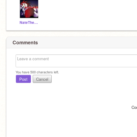
NateTheWolfe
Comments
You have
500
characters left.
Post
Cancel
Co