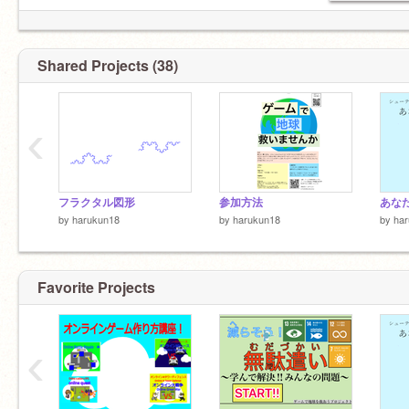
Shared Projects (38)
‹
フラクタル図形
参加方法
by
harukun18
by
harukun18
by
ha
Favorite Projects
‹