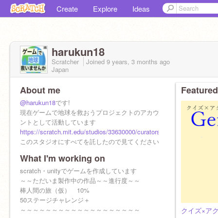
Create
Explore
Ideas
harukun18
Scratcher
Joined
9 years, 3 months
ago
Japan
About me
Featured
@harukun18
です!
現在ゲームで地球を救おうプロジェクトのアカウ
ントとして活動しています
https://scratch.mit.edu/studios/33630000/curators
このスタジオにすべてを託したので見てください
What I'm working on
scratch・unityでゲームを作成しています
～～ただいま製作中の作品～～進行度～～
棒人間の旅（仮） 10%
50ステージチャレンジ＋
～～～～～～～～～～～～～～～～～～～