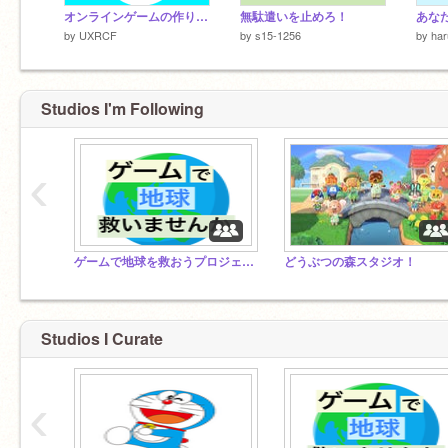
オンラインゲームの作り方！
無駄遣いを止めろ！
by
UXRCF
by
s15-1256
by
ha
Studios I'm Following
‹
ゲームで地球を救おうプロジェクト(拡散希望)
どうぶつの森スタジオ！
Studios I Curate
‹