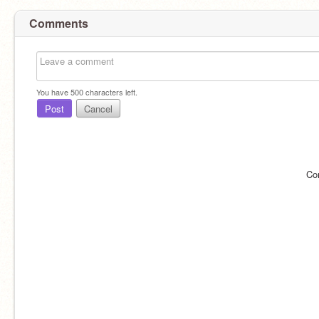
Comments
You have
500
characters left.
Post
Cancel
Co