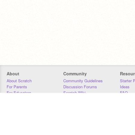
About
Community
Resour
About Scratch
Community Guidelines
Starter 
For Parents
Discussion Forums
Ideas
For Educators
Scratch Wiki
FAQ
For Developers
Statistics
Downloa
Our Team
Contact
Donors
Jobs
Donate