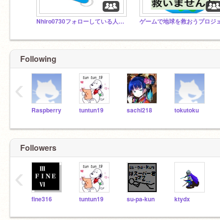
Nhiro0730フォローしている人しか入れないスタジオ
Following
‹
Raspberry
tuntun19
sachi218
tokutoku
Followers
‹
fine316
tuntun19
su-pa-kun
ktydx